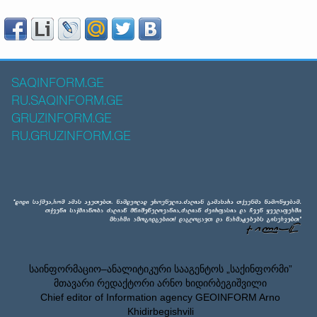
SAQINFORM.GE
RU.SAQINFORM.GE
GRUZINFORM.GE
RU.GRUZINFORM.GE
საინფორმაციო–ანალიტიკური სააგენტოს „საქინფორმი”
მთავარი რედაქტორი არნო ხიდირბეგიშვილი
Chief editor of Information agency GEOINFORM Arno
Khidirbegishvili