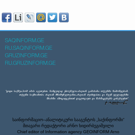
SAQINFORM.GE
RU.SAQINFORM.GE
GRUZINFORM.GE
RU.GRUZINFORM.GE
საინფორმაციო–ანალიტიკური სააგენტოს „საქინფორმი”
მთავარი რედაქტორი არნო ხიდირბეგიშვილი
Chief editor of Information agency GEOINFORM Arno