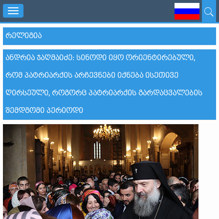
Toggle
navigation
ᲠᲔᲚᲘᲒᲘᲐ
ᲐᲜᲓᲠᲘᲐ ᲯᲐᲦᲛᲐᲘᲫᲔ: ᲡᲘᲜᲝᲓᲘ ᲘᲧᲝ ᲝᲠᲘᲔᲜᲢᲘᲠᲔᲑᲣᲚᲘ,
ᲠᲝᲛ ᲞᲐᲢᲠᲘᲐᲠᲥᲘᲡ ᲐᲠᲩᲔᲕᲜᲔᲑᲘ ᲘᲥᲜᲔᲑᲐ ᲘᲡᲔᲗᲘᲕᲔ
ᲦᲘᲠᲡᲔᲣᲚᲘ, ᲠᲝᲒᲝᲠᲪ ᲞᲐᲢᲠᲘᲐᲠᲥᲘᲡ ᲒᲐᲠᲓᲐᲪᲕᲐᲚᲔᲑᲘᲡ
ᲨᲔᲛᲓᲒᲝᲛᲘ ᲞᲔᲠᲘᲝᲓᲘ