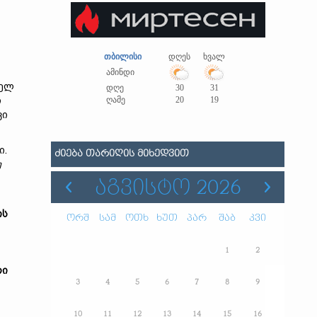
თბილისი
დღეს
ხვალ
ამინდი
დელ
დღე
30
31
ი
ღამე
20
19
კი
ი.
ᲫᲘᲔᲑᲐ ᲗᲐᲠᲘᲦᲘᲡ ᲛᲘᲮᲔᲓᲕᲘᲗ
უ
ᲐᲒᲕᲘᲡᲢᲝ 2026
ის
ორშ
სამ
ოთხ
ხუთ
პარ
შაბ
კვი
1
2
რი
3
4
5
6
7
8
9
10
11
12
13
14
15
16