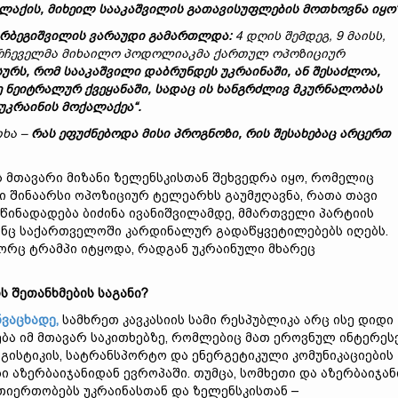
ლაქის
,
მიხეილ
სააკაშვილის
გათავისუფლების
მოთხოვნა
იყო
რბეგიშვილის
ვარაუდი
გამართლდა
:
4
დღის
შემდეგ
, 9
მაისს
,
რჩეველმა
მიხაილო
პოდოლიაკმა
ქართულ
ოპოზიციურ
სურს
,
რომ
სააკაშვილი
დაბრუნდეს
უკრაინაში
,
ან
შესაძლოა
,
ე
ნეიტრალურ
ქვეყანაში
,
სადაც
ის
ხანგრძლივ
მკურნალობას
უკრაინის
მოქალაქეა
“.
თხა
–
რას
ეფუძნებოდა
მისი
პროგნოზი
,
რის
შესახებაც
არცერთ
ს მთავარი მიზანი ზელენსკისთან შეხვედრა იყო, რომელიც
ი შინაარსი ოპოზიციურ ტელეარხს გაუმჟღავნა, რათა თავი
 წინადადება ბიძინა ივანიშვილამდე, მმართველი პარტიის
ნც საქართველოში კარდინალურ გადაწყვეტილებებს იღებს.
ორც ტრამპი იტყოდა, რადგან უკრაინული მხარეც
ს
შეთანხმების
საგანი
?
ვაცხადე,
სამხრეთ კავკასიის სამი რესპუბლიკა არც ისე დიდი
ება იმ მთავარ საკითხებზე, რომლებიც მათ ეროვნულ ინტერეს
ოგისტიკის, სატრანსპორტო და ენერგეტიკული კომუნიკაციების
ი აზერბაიჯანიდან ევროპაში. თუმცა, სომხეთი და აზერბაიჯან
იერთობებს უკრაინასთან და ზელენსკისთან –