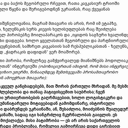
სა და ბაქოს მეგობრული რჩევით, რათა კავკასიურ ტრიოში
ული წყენა და შერიგებოდნენ უკრაინას, რაც ქვეყანას
იშვნელოვანია, მაგრამ მთავარი ის არის, რომ იმ ეტაპზე,
 ზელენსკის სურს კიევის ხელისუფლებას რაც შეიძლება
რელ პირობებზე მოილაპარაკოს და „იყიდოს საგზური ხვალინ
ითხი დადგება. ხოლო ყველასთან მეგობრული და პარტნიორულ
ეყნებთან, სამხრეთ კავკასიის სამ რესპუბლიკასთან - ზელენს
დ „ჭადრაკის დაფიდან“ ვერ მოაშორებ.
რთი პირობა, რომელზეც გამჭვირვალედ მიანიშნებს პოდოლიაკ
ელთან“ ინტერვიუში
(
ოპოზიციურთან
იმიტომ
,
რომ
მისი
ინტერვი
ვიზიო
ეთერში
,
წინააღმდეგ
შემთხვევაში
პროსამთავრობო
ან
ამოეჭრათ
მთავარი
):
რკვეულ
განცხადებებს
,
მათ
შორის
ქართული
მხრიდან
.
მე
მესმ
ძლებლობა
და
თანაც
პატივისცემით
საუბრისა
;
ჩვენ
ლი
ურთიერთობების
გაღრმავებით
,
ხოლო
ლოგისტიკური
და
ჰუმანიტარული
მოტივებიდან
გამომდინარე
,
ისტორიული
ლი
დაბრუნდეს
უკრაინაში
,
ან
,
შესაძლოა
,
მოიძებნოს
შუალედუ
ყანაში
,
სადაც
იგი
ხანგრძლივ
მკურნალობას
გაივლის
.
ეს
მოქალაქეა
.
მისი
პატიმრობა
—
ეს
არ
არის
საქართველოს
ირადი
პრობლემაა
,
რომელიც
გამოირჩევა
დიდი
აგრესიით