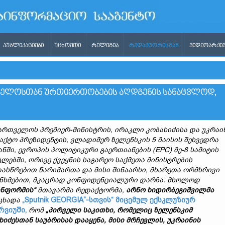
ᲞᲣᲑᲚᲘᲙᲐᲪᲘᲔᲑᲘ
ᲣᲪᲮᲝᲔᲗᲘ
ᲠᲔᲚᲘᲒᲘᲐ
ᲠᲔᲓᲐᲥᲢᲝᲠᲘᲡᲒᲐᲜ
ᲕᲘᲓᲔᲝᲐᲠᲥᲘᲕ
ᲠᲗᲕᲔᲚᲝᲡᲗᲐᲜ ᲣᲠᲗᲘᲔᲠᲗᲝᲑᲔᲑᲘᲡ ᲐᲦᲓᲒᲔᲜᲘᲡ ᲡᲐᲜᲐᲪᲕᲚᲝᲓ,
ართველოს
პრემიერ
-
მინისტრის
,
ირაკლი
კობახიძისა
და
უკრაი
აქტო
პრეზიდენტის
,
ვლადიმერ
ზელენსკის
5
მაისის
შეხვედრა
ანში
,
ევროპის
პოლიტიკური
გაერთიანების
(EPC)
მე
-8
სამიტის
გლებში
,
ორივე
ქვეყნის
საგარეო
საქმეთა
მინისტრების
ასწრებით
წარიმართა
და
მისი
შინაარსი
,
მხარეთა
ორმხრივი
ნხმებით
,
მკაცრად
კონფიდენციალური
დარჩა
.
მხოლოდ
ინფორმის
“
მთავარმა
რედაქტორმა
,
არნო
ხიდირბეგიშვილმა
ცხადა
„Sputnik GEORGIA”-სთვის“ მიცემულ ექსკლუზიურ
რვიუში,
რომ
„
პირველი
საკითხი
,
რომელიც
ზელენსკიმ
ხიძესთან
საუბრისას
დააყენა
,
მისი
მრჩევლის
,
უკრაინის