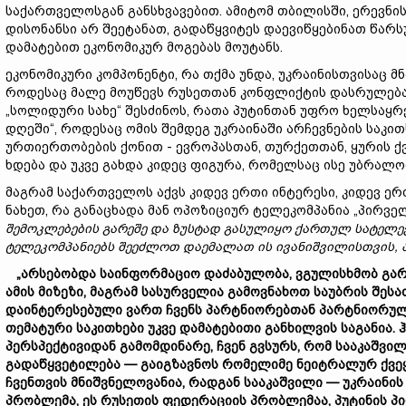
საქართველოსგან განსხვავებით. ამიტომ თბილისში, ერევნი
დისონანსი არ შეეტანათ, გადაწყვიტეს დაევიწყებინათ წარს
დამატებით ეკონომიკურ მოგებას მოუტანს.
ეკონომიკური კომპონენტი, რა თქმა უნდა, უკრაინისთვისაც მნ
როდესაც მალე მოუწევს რუსეთთან კონფლიქტის დასრულება,
„სოლიდური სახე“ შესძინოს, რათა პუტინთან უფრო ხელსაყ
დღეში“, როდესაც ომის შემდეგ უკრაინაში არჩევნების საკ
ურთიერთობების ქონით - ევროპასთან, თურქეთთან, ყურის ქვ
ხდება და უკვე გახდა კიდეც ფიგურა, რომელსაც ისე უბრალო
მაგრამ საქართველოს აქვს კიდევ ერთი ინტერესი, კიდევ ე
ნახეთ, რა განაცხადა მან ოპოზიციურ ტელეკომპანია „პირვ
შემოკლებების
გარეშე
და
ზუსტად
გასულიყო
ქართულ
სატელე
ტელეკომპანიებს
შეეძლოთ
დაემალათ
ის
ივანიშვილისთვის
,
„
არსებობდა
საინფორმაციო
დაძაბულობა
,
ვგულისხმობ
გა
ამის
მიზეზი
,
მაგრამ
სასურველია
გამოვნახოთ
საუბრის
შესა
დაინტერესებული
ვართ
ჩვენს
პარტნიორებთან
პარტნიორუ
თემატური
საკითხები
უკვე
დამატებითი
განხილვის
საგანია
.
პერსპექტივიდან
გამომდინარე
,
ჩვენ
გვსურს
,
რომ
სააკაშვი
გადაწყვეტილება
—
გაიგზავნოს
რომელიმე
ნეიტრალურ
ქვე
ჩვენთვის
მნიშვნელოვანია
,
რადგან
სააკაშვილი
—
უკრაინის
პრობლემა
,
ეს
რუსეთის
ფედერაციის
პრობლემაა
,
პუტინის
პ