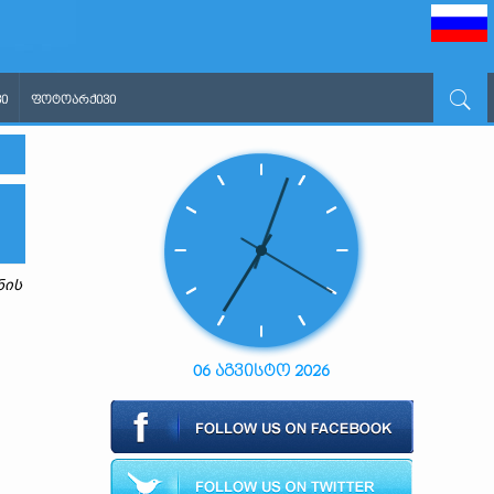
Ი
ᲤᲝᲢᲝᲐᲠᲥᲘᲕᲘ
ნის
06 აგვისტო 2026