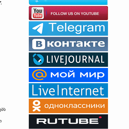
“
.
ებს
ი