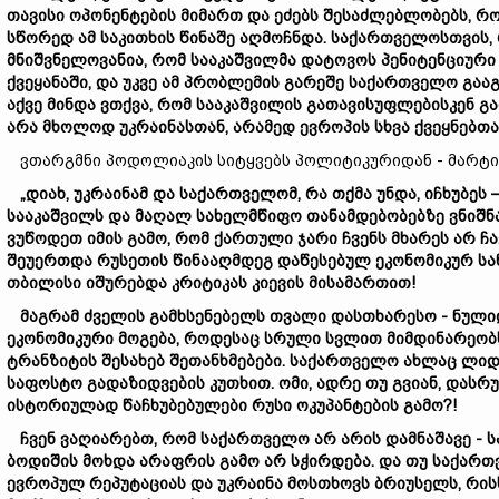
თავისი
ოპონენტების
მიმართ
და
ეძებს
შესაძლებლობებს
,
რო
სწორედ
ამ
საკითხის
წინაშე
აღმოჩნდა
.
საქართველოსთვის
,
მნიშვნელოვანია
,
რომ
სააკაშვილმა
დატოვოს
პენიტენციური
ქვეყანაში
,
და
უკვე
ამ
პრობლემის
გარეშე
საქართველო
გაა
აქვე
მინდა
ვთქვა
,
რომ
სააკაშვილის
გათავისუფლებისკენ
გ
არა
მხოლოდ
უკრაინასთან
,
არამედ
ევროპის
სხვა
ქვეყნებთა
ვთარგმნი პოდოლიაკის სიტყვებს პოლიტიკურიდან - მარტივ
„
დიახ
,
უკრაინამ
და
საქართველომ
,
რა
თქმა
უნდა
,
იჩხუბეს
სააკაშვილს
და
მაღალ
სახელმწიფო
თანამდებობებზე
ვნიშნ
ვუწოდეთ
იმის
გამო
,
რომ
ქართული
ჯარი
ჩვენს
მხარეს
არ
ჩ
შეუერთდა
რუსეთის
წინააღმდეგ
დაწესებულ
ეკონომიკურ
სა
თბილისი
იშურებდა
კრიტიკას
კიევის
მისამართით
!
მაგრამ
ძველის
გამხსენებელს
თვალი
დასთხარესო
-
ნული
ეკონომიკური
მოგება
,
როდესაც
სრული
სვლით
მიმდინარეობ
ტრანზიტის
შესახებ
შეთანხმებები
.
საქართველო
ახლაც
ლიდ
საფოსტო
გადაზიდვების
კუთხით
.
ომი
,
ადრე
თუ
გვიან
,
დასრ
ისტორიულად
წაჩხუბებულები
რუსი
ოკუპანტების
გამო
?!
ჩვენ
ვაღიარებთ
,
რომ
საქართველო
არ
არის
დამნაშავე
-
ს
ბოდიშის
მოხდა
არაფრის
გამო
არ
სჭირდება
.
და
თუ
საქართ
ევროპულ
რეპუტაციას
და
უკრაინა
მოსთხოვს
ბრიუსელს
,
რის