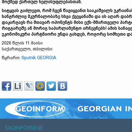
მოქმედ
ქართულ
ხელისუფლებასთან
.
სიტყვას
გაძლევთ
,
რომ
ჩვენ
წავიყვანთ
სააკაშვილს
უკრაინა
ხანგრძლივ
მკურნალობაზე
სხვა
ქვეყანაში
და
ის
აღარ
დაბრ
დაკარგავს
რა
მთავარ
ოპონენტს
მისი
ექს
-
მმართველი
პარტ
რიგგარეშე
ან
მორიგ
საპარლამენტო
არჩევნებს
!
ამის
სანა
ეკონომიკური
პარტნიორი
უნდა
გახდეს
,
როგორც
სომხეთი
დ
2026 წლის 11 მაისი
საქართველო, თბილისი
წყრარო:
Sputnik GEORGIA
SAQINFORM.GE