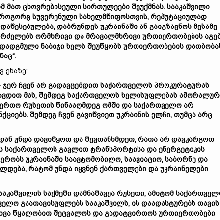
მ
მათ
ცხოვრებისეული
სირთულეები
შეუქმნას
.
სააკაშვილი
როგორც
სუვერენული
სახელმწიფოსთვის
,
რეპუტაციულად
დაწესებულება
,
დაბრუნდეს
უკრაინაში
ან
გაიგზავნოს
მესამე
გრძელებს
ორმხრივი
და
მრავალმხრივი
ურთიერთობების
აგე
ადადგმული
ნაბიჯი
ხელს
შეუწყობს
ურთიერთობების
დათბობა
ნაც
“.
 ენაზე:
–
ჯერ
ჩვენ
არ
გადავცემდით
საქართველოს
პროკურატურას
ავდით
მას
,
შემდეგ
საქართველოს
ხელისუფლებას
ამორალურ
აერთო
რუსეთის
წინააღმდეგ
ომში
და
საქართველო
არ
ნქციებს
.
შემდეგ
ჩვენ
გავიწვიეთ
უკრაინის
ელჩი
,
თუმცა
არც
დან
უნდა
დავიწყოთ
და
შევთანხმდეთ
,
რათა
არ
დავკარგოთ
ს
საქართველოს
გავლით
ტრანსპორტისა
და
ენერგეტიკის
ერობს
უკრაინაში
საავტომობილო
,
საავიაციო
,
საბორნე
და
ულდება
,
რატომ
უნდა
იყვნენ
ქართველები
და
უკრაინელები
ააკაშვილის
საქმეში
დამნაშავეა
რუსეთი
,
ამიტომ
საქართველ
ველო
გაათავისუფლებს
სააკაშვილს
,
ის
დაადასტურებს
თავის
ხვა
წყალობით
შეცვალოს
და
გადატვირთოს
ურთიერთობები