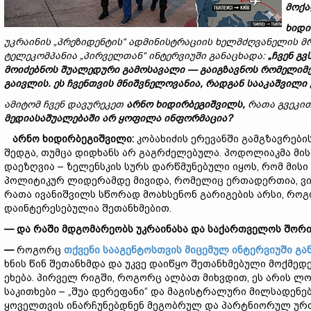
მოქა
ხიდი
უკრაინის
„
პრეზიდენტის
“
ადმინისტრაციის
ხელმძღვანელის
მ
ტელეკომპანია
„
პირველთან
“
ინტერვიუში
განაცხადა
:
„
ჩვენ
გვ
მოიძებნოს
შუალედური
გამოსავალი
—
გაიგზავნოს
რომელიმ
გაივლის
.
ეს
ჩვენთვის
მნიშვნელოვანია
,
რადგან
სააკაშვილი
ამიტომ
ჩვენ
დავურეკეთ
არნო
ხიდირბეგიშვილს
,
რათა
გვეკი
მედიასაშუალებაში
არ
ყოფილა
ინფორმაცია
?
არნო
ხიდირბეგიშვილი
:
კობახიძის ერევანში გამგზავრები
შედგა, თუმცა დიდხანს არ გაგრძელებულა. პოდოლიაკმა მის
დაეზღვია – ზელენსკის სურს დარწმუნებული იყოს, რომ მისი
პოლიტიკურ ლიდერამდე მივიდა, რომელიც ერთადერთია, ვი
რათა ივანიშვილს სწორად მოახსენონ გარიგების არსი, როგ
დაინტერესებულია შეთანხმებით.
—
და
რაში
მდგომარეობს
უკრაინასა
და
საქართველოს
შორი
—
როგორც
თქვენი სააგენტოსთვის მიცემულ ინტერვიუში გან
ხნის წინ შეთანხმდა და უკვე დაიწყო შეთანხმებული მოქმედ
ეხება. პირველ რიგში, როგორც ალბათ მიხვდით, ეს არის ლ
საკითხები – „შუა დერეფანი“ და მაგისტრალური მილსადენებ
ყოველთვის ინარჩუნებდნენ მეგობრულ და პარტნიორულ ურთ