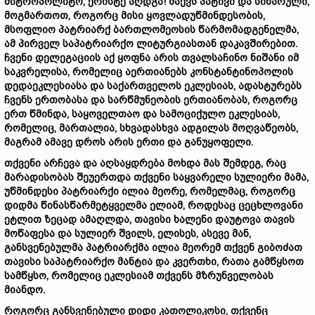
მიტროპოლიტო, ქრისტე აღდგა! მაქვს პატივი და სიხარული,
მოგმართოთ, როგორც მისი ყოვლადუწმინდესობის,
მსოფლიო პატრიარქ ბართლომეოსის წარმომადგენელმა,
ამ პირველ საპატრიარქო ლიტურგიასთან დაკავშირებით.
ჩვენი დელეგაციის აქ ყოფნა არის თვალსაჩინო ნიშანი იმ
საკვრელისა, რომელიც აერთიანებს კონსტანტინოპოლის
დედაეკლესიასა და საქართველოს ეკლესიას, ადასტურებს
ჩვენს ერთობასა და სარწმუნეობის ერთიანობას, როგორც
ერთ წმინდა, საყოველთაო და სამოციქულო ეკლესიას,
რომელიც, მართალია, სხვადასხვა ადგილას მოღვაწეობს,
მაგრამ ამავე დროს არის ერთი და განუყოფელი.
თქვენი არჩევა და აღსაყდრება მოხდა მას შემდეგ, რაც
მარადისობას შეუერთდა თქვენი საყვარელი სულიერი მამა,
უწმინდესი პატრიარქი ილია მეორე, რომელმაც, როგორც
დიდმა წინასწარმეტყველმა ელიამ, როდესაც ცეცხლოვანი
ეტლით ზეცად ამაღლდა, თავისი ხალენი დაუტოვა თავის
მოწაფესა და სულიერ შვილს, ელისეს, ასევე მან,
განსვენებულმა პატრიარქმა ილია მეორემ თქვენ გიბოძათ
თავისი საპატრიარქო მანტია და კვერთხი, რათა გამწყსოთ
სამწყსო, რომელიც ეკლესიამ თქვენს მზრუნველობას
მიანდო.
როგორც განსვენებული დიდი კათოლიკოსი, თქვენც