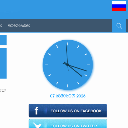
Ი
ᲤᲝᲢᲝᲐᲠᲥᲘᲕᲘ
,
დელ
07 აგვისტო 2026