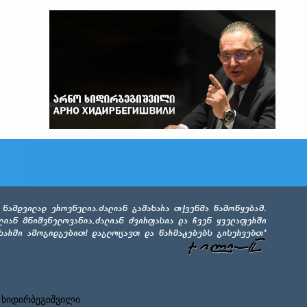
 ხიდირბეგიშვილი