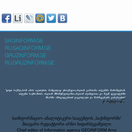
SAQINFORM.GE
RU.SAQINFORM.GE
GRUZINFORM.GE
RU.GRUZINFORM.GE
საინფორმაციო–ანალიტიკური სააგენტოს „საქინფორმი”
მთავარი რედაქტორი არნო ხიდირბეგიშვილი
Chief editor of Information agency GEOINFORM Arno