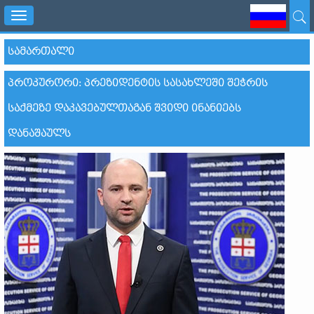
Toggle
navigation
ᲡᲐᲛᲐᲠᲗᲐᲚᲘ
ᲞᲠᲝᲙᲣᲠᲝᲠᲘ: ᲞᲠᲔᲖᲘᲓᲔᲜᲢᲘᲡ ᲡᲐᲡᲐᲮᲚᲔᲨᲘ ᲨᲔᲭᲠᲘᲡ
ᲡᲐᲥᲛᲔᲖᲔ ᲓᲐᲙᲐᲕᲔᲑᲣᲚᲗᲐᲒᲐᲜ ᲨᲕᲘᲓᲘ ᲘᲜᲐᲜᲘᲔᲑᲡ
ᲓᲐᲜᲐᲨᲐᲣᲚᲡ