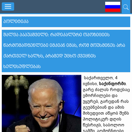
Toggle
navigation
ᲞᲝᲚᲘᲢᲘᲙᲐ
ᲨᲐᲚᲕᲐ ᲞᲐᲞᲣᲐᲨᲕᲘᲚᲘ: ᲠᲐᲓᲘᲙᲐᲚᲣᲠᲘ ᲝᲞᲝᲖᲘᲪᲘᲘᲡ
ᲬᲐᲠᲛᲝᲛᲐᲓᲒᲔᲜᲚᲔᲑᲘ ᲘᲛᲙᲘᲐᲜ ᲘᲛᲐᲡ, ᲠᲝᲛ ᲛᲝᲣᲡᲛᲘᲜᲔᲡ ᲐᲠᲐ
ᲥᲐᲠᲗᲕᲔᲚ ᲮᲐᲚᲮᲡ, ᲐᲠᲐᲛᲔᲓ ᲣᲪᲮᲝ ᲥᲕᲔᲧᲜᲘᲡ
ᲮᲔᲚᲘᲡᲣᲤᲚᲔᲑᲐᲡ
საქართველო, 4
ივნისი,
საქინფორმი
.
გარე ძალას როდესაც
ემორჩილები და
უყურებ, გარედან რას
გეუბნებიან და ამის
მიხედვით აწყობ შენს
პოლიტიკურ დღის
წესრიგს, საბოლოო
ჯამში, აღმოჩნდები