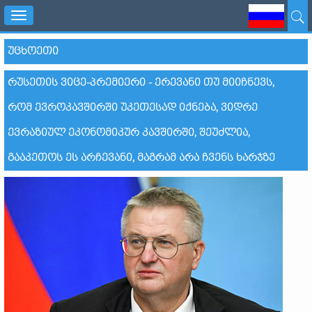
Toggle
navigation
ᲣᲪᲮᲝᲔᲗᲘ
ᲠᲣᲡᲔᲗᲘᲡ ᲕᲘᲪᲔ-ᲞᲠᲔᲛᲘᲔᲠᲘ - ᲔᲠᲔᲕᲐᲜᲘ ᲗᲣ ᲛᲘᲘᲩᲜᲔᲕᲡ,
ᲠᲝᲛ ᲔᲕᲠᲝᲙᲐᲕᲨᲘᲠᲨᲘ ᲣᲙᲔᲗᲔᲡᲐᲓ ᲘᲥᲜᲔᲑᲐ, ᲕᲘᲓᲠᲔ
ᲔᲕᲠᲐᲖᲘᲣᲚ ᲔᲙᲝᲜᲝᲛᲘᲙᲣᲠ ᲙᲐᲕᲨᲘᲠᲨᲘ, ᲨᲔᲣᲫᲚᲘᲐ,
ᲒᲐᲐᲙᲔᲗᲝᲡ ᲔᲡ ᲐᲠᲩᲔᲕᲐᲜᲘ, ᲛᲐᲒᲠᲐᲛ ᲐᲠᲐ ᲩᲕᲔᲜᲡ ᲮᲐᲠᲯᲖᲔ