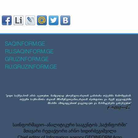
SAQINFORM.GE
RU.SAQINFORM.GE
GRUZINFORM.GE
RU.GRUZINFORM.GE
საინფორმაციო–ანალიტიკური სააგენტოს „საქინფორმი”
მთავარი რედაქტორი არნო ხიდირბეგიშვილი
Chief editor of Information agency GEOINFORM Arno