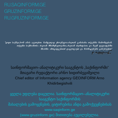
RU.SAQINFORM.GE
GRUZINFORM.GE
RU.GRUZINFORM.GE
საინფორმაციო–ანალიტიკური სააგენტოს „საქინფორმი”
მთავარი რედაქტორი არნო ხიდირბეგიშვილი
Chief editor of Information agency GEOINFORM Arno
Khidirbegishvili
ყველა უფლება დაცულია. საინფორმაციო–ანალიტიკური
სააგენტო საქინფორმის
მასალების გამოყენების, ციტირებისა ანდა გამოქვეყნებისას
www.saqinform.ge
(www.gruzinform.ge) მითითება აუცილებელია.