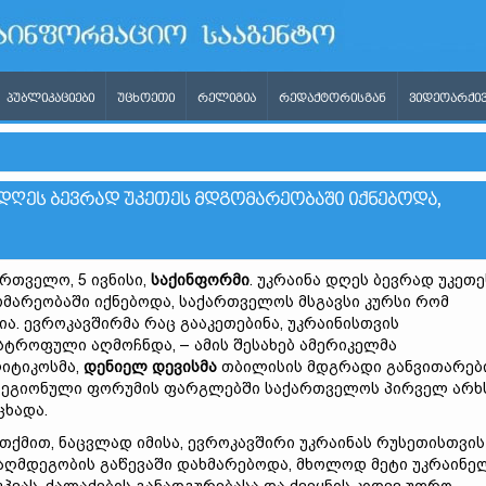
ᲞᲣᲑᲚᲘᲙᲐᲪᲘᲔᲑᲘ
ᲣᲪᲮᲝᲔᲗᲘ
ᲠᲔᲚᲘᲒᲘᲐ
ᲠᲔᲓᲐᲥᲢᲝᲠᲘᲡᲒᲐᲜ
ᲕᲘᲓᲔᲝᲐᲠᲥᲘᲕ
ᲓᲦᲔᲡ ᲑᲔᲕᲠᲐᲓ ᲣᲙᲔᲗᲔᲡ ᲛᲓᲒᲝᲛᲐᲠᲔᲝᲑᲐᲨᲘ ᲘᲥᲜᲔᲑᲝᲓᲐ,
რთველო, 5 ივნისი,
საქინფორმი
. უკრაინა დღეს ბევრად უკეთე
მარეობაში იქნებოდა, საქართველოს მსგავსი კურსი რომ
ია. ევროკავშირმა რაც გააკეთებინა, უკრაინისთვის
სტროფული აღმოჩნდა, – ამის შესახებ ამერიკელმა
იტიკოსმა,
დენიელ დევისმა
თბილისის მდგრადი განვითარებ
რეგიონული ფორუმის ფარგლებში საქართველოს პირველ არხ
ცხადა.
 თქმით, ნაცვლად იმისა, ევროკავშირი უკრაინას რუსეთისთვის
აღმდეგობის გაწევაში დახმარებოდა, მხოლოდ მეტი უკრაინე