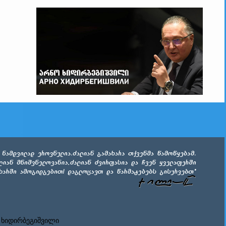
 ხიდირბეგიშვილი