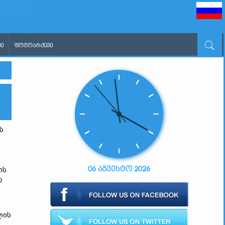
Ი
ᲤᲝᲢᲝᲐᲠᲥᲘᲕᲘ
ს
06 აგვისტო 2026
ის
ს
ლის