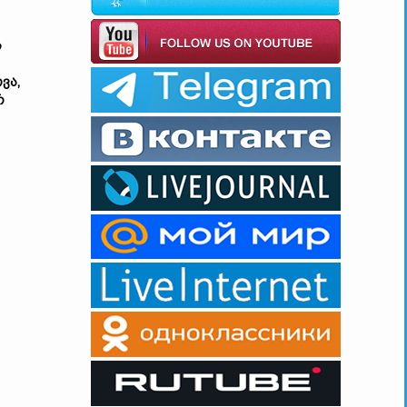
ს
ვა,
რ