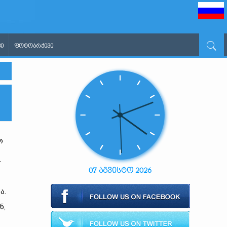
Ი
ᲤᲝᲢᲝᲐᲠᲥᲘᲕᲘ
ო
–
07 აგვისტო 2026
ა.
ნ,