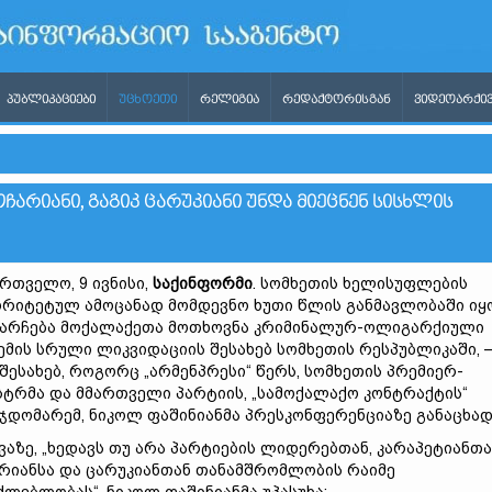
ᲞᲣᲑᲚᲘᲙᲐᲪᲘᲔᲑᲘ
ᲣᲪᲮᲝᲔᲗᲘ
ᲠᲔᲚᲘᲒᲘᲐ
ᲠᲔᲓᲐᲥᲢᲝᲠᲘᲡᲒᲐᲜ
ᲕᲘᲓᲔᲝᲐᲠᲥᲘᲕ
ᲩᲐᲠᲘᲐᲜᲘ, ᲒᲐᲒᲘᲙ ᲪᲐᲠᲣᲙᲘᲐᲜᲘ ᲣᲜᲓᲐ ᲛᲘᲔᲪᲜᲔᲜ ᲡᲘᲡᲮᲚᲘᲡ
რთველო, 9 ივნისი,
საქინფორმი
. სომხეთის ხელისუფლების
რიტეტულ ამოცანად მომდევნო ხუთი წლის განმავლობაში იყ
არჩება მოქალაქეთა მოთხოვნა კრიმინალურ-ოლიგარქიული
ემის სრული ლიკვიდაციის შესახებ სომხეთის რესპუბლიკაში, 
 შესახებ, როგორც „არმენპრესი“ წერს, სომხეთის პრემიერ-
სტრმა და მმართველი პარტიის, „სამოქალაქო კონტრაქტის“
ჯდომარემ, ნიკოლ ფაშინიანმა პრესკონფერენციაზე განაცხად
ვაზე, „ხედავს თუ არა პარტიების ლიდერებთან, კარაპეტიანთა
რიანსა და ცარუკიანთან თანამშრომლობის რაიმე