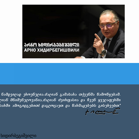
 ხიდირბეგიშვილი