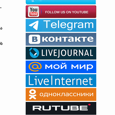
–
ვა
ის