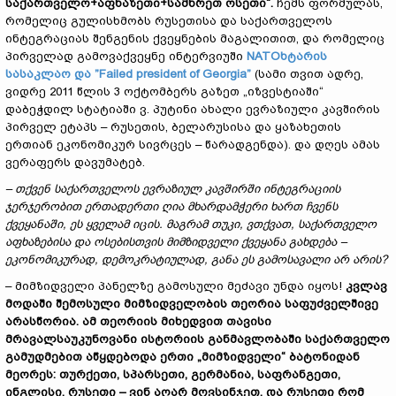
საქართველო+აფხაზეთი+სამხრეთ ოსეთი
“
.
ჩემს ფორმულას,
რომელიც გულისხმობს რუსეთისა და საქართველოს
ინტეგრაციას შენგენის ქვეყნების მაგალითით, და რომელიც
პირველად გამოვაქვეყნე ინტერვიუში
NATOხტარის
სასაკლაო და ”Failed president of Georgia”
(სამი თვით ადრე,
ვიდრე 2011 წლის 3 ოქტომბერს გაზეთ „იზვესტიაში“
დაბეჭდილ სტატიაში ვ. პუტინი ახალი ევრაზიული კავშირის
პირველ ეტაპს – რუსეთის, ბელარუსისა და ყაზახეთის
ერთიან ეკონომიკურ სივრცეს – წარადგენდა). და დღეს ამას
ვერაფერს დავუმატებ.
–
თქვენ საქართველოს ევრაზიულ კავშირში ინტეგრაციის
ჯერჯერობით ერთადერთი ღია მხარდამჭერი ხართ ჩვენს
ქვეყანაში, ეს ყველამ იცის. მაგრამ თუკი, ვთქვათ, საქართველო
აფხაზებისა და ოსებისთვის მიმზიდველი ქვეყანა გახდება
–
ეკონომიკურად, დემოკრატიულად, განა ეს გამო
სა
ვალი არ არის?
– მიმზიდველი პანელზე გამოსული მეძავი უნდა იყოს!
კვლავ
მოდაში შემოსული მიმზიდველობის თეორია საფუძველშივე
არასწორია. ამ თეორიის მიხედვით თავისი
მრავალსაუკუნოვანი ისტორიის
განმავლობაში
საქართველო
გამუდმებით აწყდებოდა ერთი
„
მიმზიდველი
“
ბატონიდან
მეორეს: თურქეთი, სპარსეთი, გერმანია, საფრანგეთი,
ინგლისი, რუსეთი
–
ვინ აღარ მოვსინჯეთ, და რუსეთი რომ