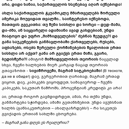
არა, დიდი ხანია, საქართველოს ხსენებაც აღარ იქნებოდა!
ახლა საქართველოს ჭკუამოკლე მმართველებს შორეული
ამერიკა მოუვიდათ თვალში... საინტერესო იქნებოდა,
მათთვის გვეკითხა: თუ შენი სისხლი და ხორცი
–
დედ-მამა,
და-ძმა
,
ან საყვარელი ადამიანი ავად გახდებიან, უნდა
მიატოვო და უფრო
„
მიმზიდველების
“
ძებნას შეუდგე?! და
განა საუკუნეების განმავლობაში ქართველებს, რუსებს,
აფხაზებს, ოსებს შერეული ქორწინებების წყალობით ერთი
სისხლი არ აქვთ? განა არ გვაქვს ერთი მიწა, ჯვარი,
ბედისწერა?!
ამიტომ
მიმზიდველობის თეორიის
ნაცვლად
სხვა, ჩვენი ხალხების მიერ კარგად ნაცად თეორიას
გთავაზობთ -
სივიწროვეში, მაგრამ სიტკბოებაში!
(В тесноте,
да не в обиде!)
დაე, ჯერჯერობით ღარიბად, მაგრამ ერთად
ვიყოთ, დაე, კაპიკებს ვიყოფდეთ, სამაგიეროდ – ჩვენს
კაპიკებს, საკუთარ ნაშრომს, პროცენტიან კრედიტს კი არა!
აი, ერთად როგორ გავმდიდრდეთ, ამას, რა თქმა უნდა,
განმარტება სჭირდება, ამაში გეთანხმებით. უნდა ავუხსნათ
ხალხს (განსაკუთრებით – ახალგაზრდებს!) – რა სიკეთეს
გვიქადის ერთიან სახლში ცხოვრება.
–
მაგრამ განა დღეს ეს რეალურია?