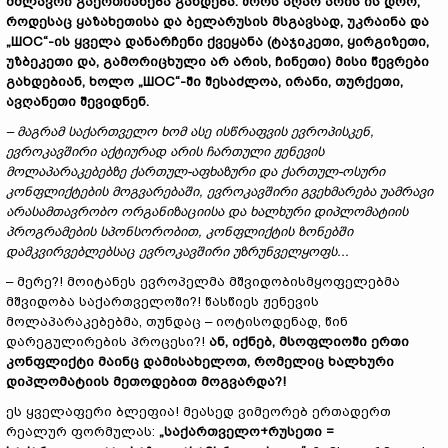
მძლავრი გაერთიანება გახდება. შორს აღარ არის ის დრო,
როდესაც ყაზახეთისა და ბელ
ა
რუსის მსგავსად, უკრაინა და
„
ШОС“
-ის ყველა დანარჩენი ქვეყანა (ტაჯიკეთი, ყირგიზეთი,
უზბეკეთი და, გამორიცხული არ არის, ჩინეთი) მისი წევრები
გახდებიან, ხოლო
„ШОС“
-ში შესაძლოა, ირანი, თურქეთი,
ავღანეთი შევიდნენ.
–
მაგრამ საქართველო ხომ ასე ისწრაფვის ევროპისკენ,
ევროკავშირი აქტიურად არის ჩართული ჟენევის
მოლაპარაკებებზე ქართულ-აფხაზური და ქართულ-ოსური
კონფლიქტების მოგვარებაში, ევროკავშირი გვეხმარება უამრავი
არასამთავრობო ორგანიზაციის
ა
და ხალხური დიპლომატიის
პროგრამების სპონსორობით, კონფლიქტის ზონებში
დამკვირვებლებსაც ევროკავშირი უზრუნველყოფს...
– მერე?! მოიტანეს ევროპელმა მშვიდობისმყოფელებმა
მშვიდობა საქართველოში?! წასწიეს ჟენევის
მოლაპარაკებებმა, თუნდაც – იოტისოდენად, წინ
დარეგულირების პროცესი?!
ან
,
იქნებ
,
მსოფლიოში ერთი
კონფლიქტი მაინც დამისახელოთ, რომელიც ხალხური
დიპლომატიის მეთოდებით მოგვარდა?!
ეს ყველაფერი ბლეფია! მეასედ ვიმეორებ ერთადერთ
რეალურ ფორმულას:
„
საქართველო+რუსეთი =