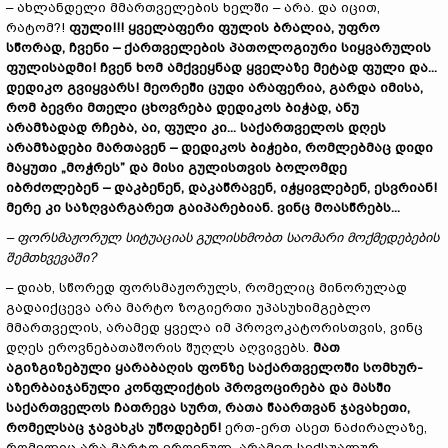
– ახლანდელი მმართველების ხელში – არა. და იცით,
რატომ?!
ფული!!! ყველაფერი ფულის ბრალია, უფრო
სწორად, ჩვენი
–
ქართველების პათოლოგიური სიყვარულის
ფულისადმი! ჩვენ ხომ ამქვეყნად ყველაზე მეტად ფული და...
დედ
იკო
გვიყვარს! მეორეში ცუდი არაფერია, გარდა იმისა,
რომ ბევრი მთელი ცხოვრება დედიკოს ბიჭად, ანუ
არამზადად
რჩება, აი, ფული კი... საქართველოს დღეს
არამზადები
მართავენ
–
დედიკოს ბიჭები, რომლებმაც დიდი
მაყუთი
„
მო
ჭრ
ეს” და მისი გულისთვის ბოლომდე
იბრძოლებენ
–
დაკბენენ, დაკაწრავენ, ი
ჭყივლებენ
, ესვრიან!
მერე კი საზღვარგარეთ გაიპარებიან. ვინც მოასწრებს...
–
ფორსმაჟორულ სიტუაციას გულისხმობთ
საომარი მოქმედებების
შემთხვევაში?
– დიახ, სწორედ ფორსმაჟორულს, რომელიც მინორულად
გადაიქცევა არა მარტო ზოგიერთი უპასუხიმგებლო
მმართველის, არამედ ყველა იმ პროვოკატორისთვის, ვინც
დღეს ეროვნებათაშორის შუღლს აღვივებს.
მათ
აგიზგიზებული ყარაბაღის ფონზე საქართველოში სომხურ-
აზერბაიჯანული კონფლიქტის პროვოცირება და მასში
საქართველოს ჩათრევა სურთ, რათა წაართვან ჯავახეთი,
რომელსაც ჯავახ
კ
ს უწოდებენ!
ერთ-ერთ ასეთ ნაძირალაზე,
რომელიც არა მარტო ეროვნულ, არამედ სექსუალურ