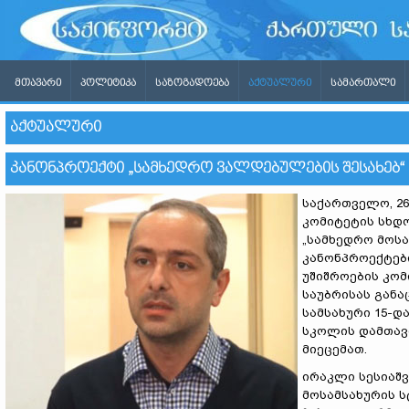
ᲛᲗᲐᲕᲐᲠᲘ
ᲞᲝᲚᲘᲢᲘᲙᲐ
ᲡᲐᲖᲝᲒᲐᲓᲝᲔᲑᲐ
ᲐᲥᲢᲣᲐᲚᲣᲠᲘ
ᲡᲐᲛᲐᲠᲗᲐᲚᲘ
ᲐᲥᲢᲣᲐᲚᲣᲠᲘ
ᲙᲐᲜᲝᲜᲞᲠᲝᲔᲥᲢᲘ „ᲡᲐᲛᲮᲔᲓᲠᲝ ᲕᲐᲚᲓᲔᲑᲣᲚᲔᲑᲘᲡ ᲨᲔᲡᲐᲮᲔᲑ“
საქართველო, 26
კომიტეტის სხდო
„სამხედრო მოსა
კანონპროექტებ
უშიშროების კო
საუბრისას გან
სამსახური 15-დ
სკოლის დამთავ
მიეცემათ.
ირაკლი სესიაშ
მოსამსახურის სტ