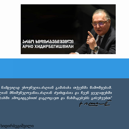
 ხიდირბეგიშვილი