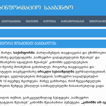
ᲞᲣᲑᲚᲘᲙᲐᲪᲘᲔᲑᲘ
ᲣᲪᲮᲝᲔᲗᲘ
ᲠᲔᲚᲘᲒᲘᲐ
ᲠᲔᲓᲐᲥᲢᲝᲠᲘᲡᲒᲐᲜ
ᲕᲘᲓᲔᲝᲐᲠᲥᲘᲕ
 ᲛᲔᲝᲠᲔ ᲛᲝᲡᲛᲔᲜᲘᲗ ᲒᲐᲜᲘᲮᲘᲚᲔᲡ
 მარტი,
საქინფორმი.
პარლამენტის თავდაცვისა და უშიშროები
მაზე დეპუტატებმა „სამხედრო ვალდებულების შესახებ“ და
მსახურის სტატუსის შესახებ“ კანონში ცვლილებების
ი მეორე მოსმენით განიხილეს. როგორც თავდაცვისა და
მიტეტის თავმჯდომარე
ირაკლი
სესიაშვილმა
ჟურნალისტებთან
აცხადა, ცვლილებების მიხედვით, სამხედრო სავალდებულო
ან 12 თვემდე მცირდება. მანვე განმარტა, რომ წვევამდელებს
რების შემდეგ უმაღლეს სასწავლებელში ჩასაბარებლად ვადა
ვილის თქმით, გარკვეულწილად ზუსტდება „სამხედრო
ატუსის შესახებ“ კანონში შესაბამისი პუნქტები.
„კანონში არ ი