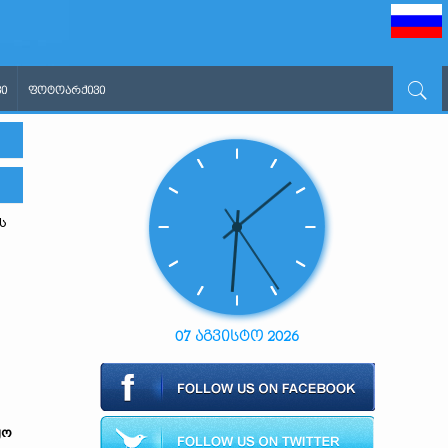
Ი
ᲤᲝᲢᲝᲐᲠᲥᲘᲕᲘ
ს
07 აგვისტო 2026
ყო