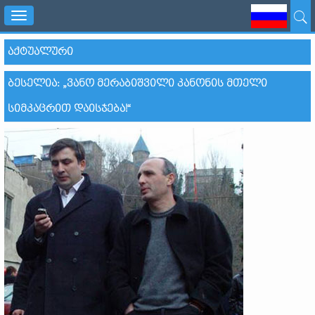
Toggle
navigation
ᲐᲥᲢᲣᲐᲚᲣᲠᲘ
ᲑᲔᲡᲔᲚᲘᲐ: „ᲕᲐᲜᲝ ᲛᲔᲠᲐᲑᲘᲨᲕᲘᲚᲘ ᲙᲐᲜᲝᲜᲘᲡ ᲛᲗᲔᲚᲘ
ᲡᲘᲛᲙᲐᲪᲠᲘᲗ ᲓᲐᲘᲡᲯᲔᲑᲐ!“