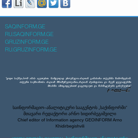
SAQINFORM.GE
RU.SAQINFORM.GE
GRUZINFORM.GE
RU.GRUZINFORM.GE
საინფორმაციო–ანალიტიკური სააგენტოს „საქინფორმი”
მთავარი რედაქტორი არნო ხიდირბეგიშვილი
Chief editor of Information agency GEOINFORM Arno
Khidirbegishvili