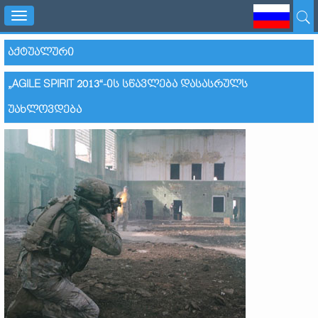
Toggle
navigation
ᲐᲥᲢᲣᲐᲚᲣᲠᲘ
„AGILE SPIRIT 2013“-ᲘᲡ ᲡᲬᲐᲕᲚᲔᲑᲐ ᲓᲐᲡᲐᲡᲠᲣᲚᲡ
ᲣᲐᲮᲚᲝᲕᲓᲔᲑᲐ