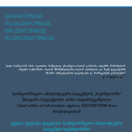
SAQINFORM.GE
RU.SAQINFORM.GE
GRUZINFORM.GE
RU.GRUZINFORM.GE
საინფორმაციო–ანალიტიკური სააგენტოს „საქინფორმი”
მთავარი რედაქტორი არნო ხიდირბეგიშვილი
Chief editor of Information agency GEOINFORM Arno
Khidirbegishvili
ყველა უფლება დაცულია. საინფორმაციო–ანალიტიკური
სააგენტო საქინფორმის