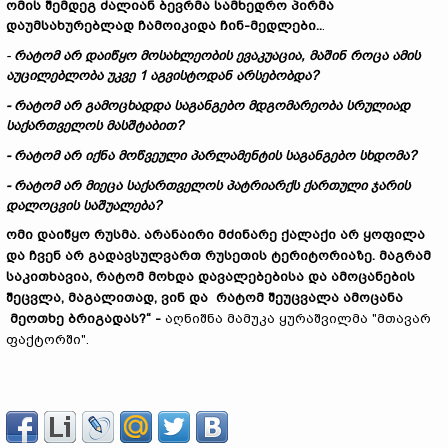
ომის
შემდეგ
ძალიან
ბევრმა
სამხედრო
პირმა
დაუმსახურებლად
ჩამოიკიდა
ჩინ
-
მედლები
..
.
-
რატომ
არ
დაიწყო
მოსახლეობის
ევაკუაცია
,
მაშინ
როცა
ამის
აუცილებლობა
უკვე
1
აგვისტოდან
არსებობდა
?
-
რატომ
არ
გამოცხადდა
საგანგებო
მდგომარეობა
სრულიად
საქართველოს
მასშტაბით
?
-
რატომ
არ
იქნა
მოწვეული
პარლამენტის
საგანგებო
სხდომა
?
-
რატომ
არ
მიეცა
საქართველოს
პატრიარქს
ქართული
ჯარის
დალოცვის
საშუალება
?
ომი დაიწყო რუსმა. არანაირი მძინარე ქალაქი არ ყოფილა
და ჩვენ არ გადავსულვართ რუსეთის ტერიტორიაზე. მაგრამ
საკითხავია, რატომ მოხდა დავალებებისა და ამოცანების
შეცვლა, მაგალითად, ვინ და რატომ შეუცვალა ამოცანა
მეოთხე ბრიგადას?“ -
აღნიშნა მამუკა ყურაშვილმა "მთავარ
ფაქტორში".