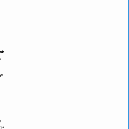
დ
,
ის
,
ენ
.
რ
ეს