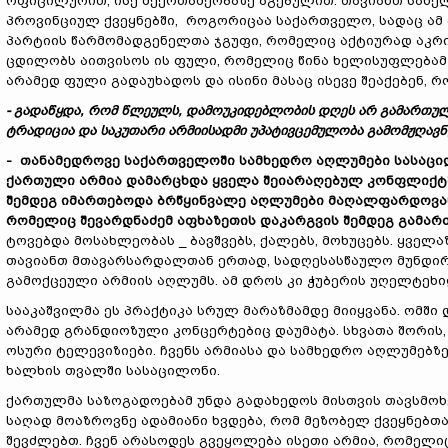
ოფიცილურით, ისე მექრთამეობაზე აგებულით. თავიანთ სახელ
პროვინციულ ქვეყნებში, როგორიცაა საქართველო, სადაც ამ 
პარტიის წარმომადგენელთა ჯგუფი, რომელიც აქტიურად აკ
ცდილობს აითვისოს ის ფული, რომელიც წინა ხელისუფლებამ გ
არამედ ფული გადაუხადოს და ისინი მასაც ისევე შეაქებენ, რ
- გადაწყდა, რომ წლეულს, დამოუკიდებლობის დღეს არ გამართულ
ტრადიცია და საკუთარი არმიისადმი უპატივცემულობა გამომჟღავნდ
- თანამედროვე საქართველოში სამხედრო აღლუმები სასაცი
ქართული არმია დამარცხდა ყველა შეიარაღებულ კონფლიქტში
შემდეგ იმართებოდა ბრწყინვალე აღლუმები მაღალფარდოვან
რომელიც შევარდნაძემ აფხაზეთის დაკარგვის შემდეგ გამართ
ტოვებდა მოსახლეობას _ ბავშვებს, ქალებს, მოხუცებს. ყველა
თავიანთ მთავარსარდალთან ერთად, სადღესასწაულო მუნდირე
გამოქცეული არმიის აღლუმს. ამ დროს კი ჭუბერის უღელტეხ
სააკაშვილმა ეს პრაქტიკა სრულ მარაზმამდე მიიყვანა. ომში
არამედ გრანდიოზული კონცერტებიც დაუმატა. სხვათა შორის
ოსური ტელევიზიები. ჩვენს არმიასა და სამხედრო აღლუმებზე
ხალხის თვალში სასაცილონი.
ქართულმა საზოგადოებამ უნდა გადახედოს მისთვის თავსმოხ
საღად მოაზროვნე ადამიანი ხვდება, რომ მეზობელ ქვეყნებთ
შევძლებთ. ჩვენ არასოდეს გვეყოლება ისეთი არმია, რომელიც