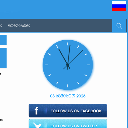
Ი
ᲤᲝᲢᲝᲐᲠᲥᲘᲕᲘ
»
08 აგვისტო 2026
ბა
ი