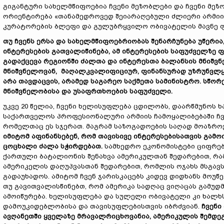
გიგანტური სახელმწიფოებია ჩვენი მეზობლები და ჩვენი მეზო
ორიენტირება «თანამედროვედ შეიარაღებული ძლიერი არმიის
კურატორების ბლეფი და გულუბრყვილო ობივატელის მავნე ფ
თუ ჩვენს ერსა და სახელმწიფოებრიობას შენარჩუნება უწერია,
ინტერესების გათვალიწინება, ამ ინტერესების საფუძველზე
გადაქცევა რეგიონში ძალთა და ინტერესთა ბალანსის მნიშვნ
მნიშვნელოვან, მაღალკვალიფიციურ, ფინანსურად უზრუნვლყ
არა თავდაცვის, არამედ საგარეო საქმეთა სამინისტრო. სწორ
მნიშვნელობისა და უსაფრთხოების საფუძველი.
უკვე 20 წელია, ჩვენი ხელისუფლება ცდილობს, დაარწმუნოს 
საქართველოს პროფესიონალური არმიის ჩამოყალიბებაში ჩვე
რომელთაც ეს სჯერათ. მაგრამ საზოგადოების საღად მოაზროვ
იმიტომ აფინანსებენ, რომ თავისივე ინტერესებისათვის გამ
ცოცხალი ძალა სჭირდებათ.
სამხედრო ეკონომისტები ციფრებ
ქართული ბატალიონის შენახვა ამერიკულთან შედარებით, რა
ამერიკელის დაღუპვასთან შედარებით, რომლის ოჯახს მსგავ
გადაუხადოს. ამიტომ ჩვენ ჯარისკაცებს კიდევ დიდხანს მოუ
თუ გავითვალისწინებთ, რომ ამერიკა სადღაც ვიღაცას გამუდმ
ამოიწურება. ხელისუფლება და სულელი ობივატელი კი ხალხს 
დამოუკიდებლობისა და თავისუფლებისთვის იბრძვიან.
ჩვენი
ავღანეთში ყველაზე მრავალრიცხოვანია, ამერიკულის შემდეგ. 