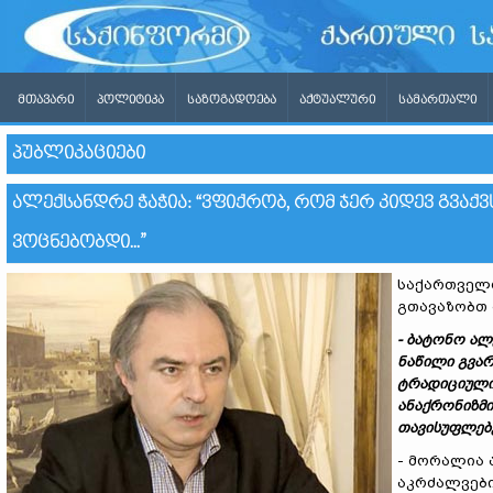
ᲛᲗᲐᲕᲐᲠᲘ
ᲞᲝᲚᲘᲢᲘᲙᲐ
ᲡᲐᲖᲝᲒᲐᲓᲝᲔᲑᲐ
ᲐᲥᲢᲣᲐᲚᲣᲠᲘ
ᲡᲐᲛᲐᲠᲗᲐᲚᲘ
ᲞᲣᲑᲚᲘᲙᲐᲪᲘᲔᲑᲘ
ᲐᲚᲔᲥᲡᲐᲜᲓᲠᲔ ᲭᲐᲭᲘᲐ: “ᲕᲤᲘᲥᲠᲝᲑ, ᲠᲝᲛ ᲯᲔᲠ ᲙᲘᲓᲔᲕ ᲒᲕᲐᲥ
ᲕᲝᲪᲜᲔᲑᲝᲑᲓᲘ...”
საქართველო
გთავაზობთ
- ბატონო ა
ნაწილი გვარ
ტრადიციული 
ანაქრონიზმი
თავისუფლებე
- მორალია 
აკრძალვები