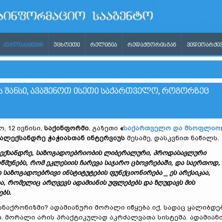
ᲞᲣᲑᲚᲘᲙᲐᲪᲘᲔᲑᲘ
ᲣᲪᲮᲝᲔᲗᲘ
ᲠᲔᲚᲘᲒᲘᲐ
ᲠᲔᲓᲐᲥᲢᲝᲠᲘᲡᲒᲐᲜ
ᲕᲘᲓᲔᲝᲐᲠᲥᲘᲕ
ᲕᲡ ᲨᲐᲜᲡᲘ, ᲐᲕᲐᲨᲔᲜᲝᲗ ᲘᲡᲔᲗᲘ ᲡᲐᲥᲐᲠᲗᲕᲔᲚᲝ, ᲠᲝᲒᲝᲠᲖᲔᲪ
, 12 ივნისი,
საქინფორმი.
გაზეთი
«
საქართველო და მსოფლიო
ალექსანდრე ჭაჭიასთან ინტერვიუს
მესამე, დასკვნით ნაწილს.
ლექსანდრე, საზოგადოებრიობის ლიბერალური, პროდასავლური
წმუნებს, რომ ეკლესიის ჩარევა საჯარო ცხოვრებაში, და საერთოდ,
საზოგადოებრივი ინსტიტუტების ფუნქციონირება _ ეს არქაიკაა,
ა, რომელიც არღვევს ადამიანის უფლებებს და ზღუდავს მის
ბს.
ანაქრონიზმი? ადამიანური მორალი იწყება იქ, სადაც ყალიბდე
. მორალი არის პრაქტიკულად აკრძალვათა სისტემა. ადამიან