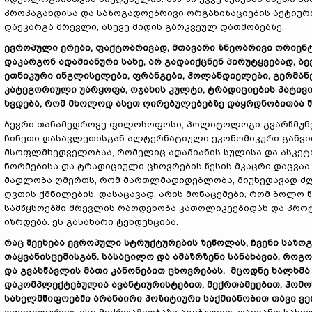
პროპაგანდისა და საზოგადოებრივი ორგანიზაციების აქტიურობ
დაეკარგა მრევლი, ასევე მიდის გარკვეულ დათმობებზე.
ევროპული ერები, ფაქტობრივად, მთავარი ზნეობრივი ორიენტ
დაკარგონ ადამიანური სახე, არ გადაიქცნენ პირუტყვებად, ბ
ეთნიკური ინგლისელები, ფრანგები, ჰოლანდიელები, გერმანე
კატეგორიული უარყოფა, ოჯახის კულტი, ტრადიციების პატივ
ხვდება, რომ მხოლოდ ასეთ ღირებულებებზე დაყრდნობითაა შე
ბევრი თანამედროვე ფილოსოფოსი, პოლიტოლოგი გვარწმუნებ
ჩინეთი დასავლეთისგან ალტერნატიული ეკონომიკური განვი
მსოფლმხედველობაა, რომელიც ადამიანის სულისა და ასკეტ
ნორმებისა და ტრადიციული ცხოვრების წესის მკაცრი დაცვაა
მადლობა ღმერთს, რომ მართლმადიდებლობა, მიუხედავად ძლი
ღვთის ქმნილების, დასაცავად. არის მონაცემები, რომ ბოლ
სამწყსოებში მრევლის რაოდენობა კათოლიკეებიდან და პრ
იზრდება. ეს გასახარი ტენდენციაა.
რაც შეეხება ევროპული სტრუქტურების ზეწოლას, ჩვენი საზო
თაყვანისცემისგან. სასაცილო და ამაზრზენი სანახავია, რ
და გვასწავლის მათი კანონებით ცხოვრებას. მცოდნე ხალხმა 
დაკომპლექტებულია ავანტიურისტებით, მექრთამეებით, ჰომ
სახელმწიფოებში არანაირი პოზიტიური საქმიანობით თავი ვე