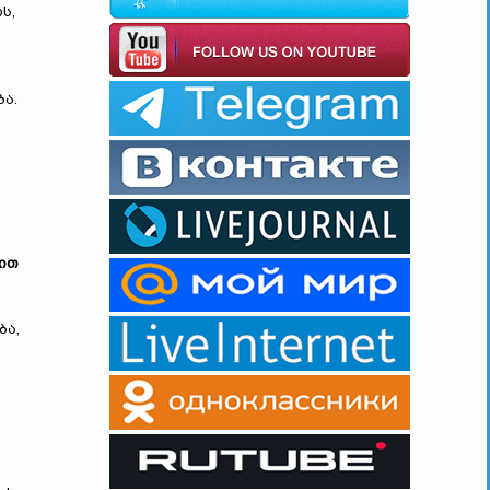
ს,
ა.
ზით
ბა,