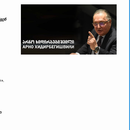
ვენ
»,
ი