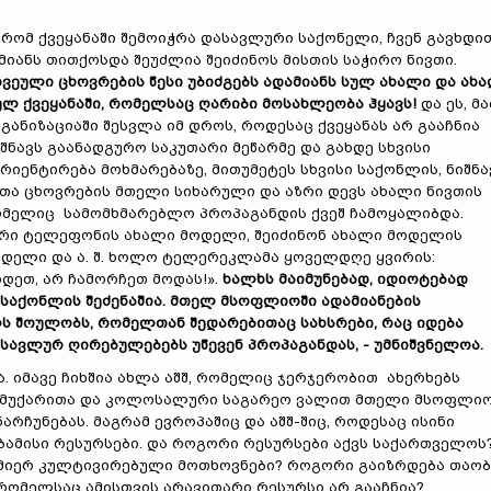
რომ ქვეყანაში შემოიჭრა დასავლური საქონელი, ჩვენ გავხდი
იანს თითქოსდა შეუძლია შეიძინოს მისთის საჭირო ნივთი.
ეული ცხოვრების წესი უბიძგებს ადამიანს სულ ახალი და ახ
ვულ ქვეყანაში, რომელსაც ღარიბი მოსახლეობა ჰყავს!
და ეს, მ
ანიზაციაში შესვლა იმ დროს, როდესაც ქვეყანას არ გააჩნია
შნავს გაანადგურო საკუთარი მეწარმე და გახდე სხვისი
იენტირება მოხმარებაზე, მითუმეტეს სხვისი საქონლის, ნიშნა
თა ცხოვრების მთელი სიხარული და აზრი დევს ახალი ნივთის
რომელიც სამომხმარებლო პროპაგანდის ქვეშ ჩამოყალიბდა.
ური ტელეფონის ახალი მოდელი, შეიძინონ ახალი მოდელის
ოდელი და ა. შ. ხოლო ტელერეკლამა ყოველდღე ყვირის:
დეთ, არ ჩამორჩეთ მოდას!».
ხალხს მაიმუნებად, იდიოტებად
 საქონლის შეძენაშია. მთელ მსოფლიოში ადამიანების
 შოულობს, რომელთან შედარებითაც სახსრები, რაც იდება
ვლურ ღირებულებებს უწევენ პროპაგანდას, - უმნიშვნელოა.
. იმავე ჩიხშია ახლა აშშ, რომელიც ჯერჯერობით ახერხებს
 მუქარითა და კოლოსალური საგარეო ვალით მთელი მსოფლი
არჩუნებას. მაგრამ ევროპაშიც და აშშ-შიც, როდესაც ისინი
აბამისი რესურსები. და როგორი რესურსები აქვს საქართველოს
იერ კულტივირებული მოთხოვნები? როგორი გაიზრდება თაობ
რომელსაც ამისთვის არავითარი რესურსი არ გააჩნია?