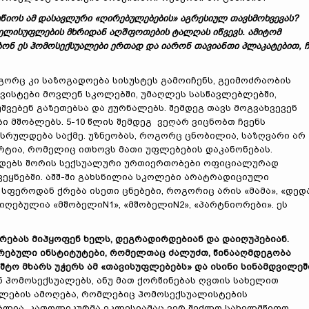
უწიოს ამ დასავლური «ღირებულებების» აგრესიულ თავსმოხვევას?
ხელისუფლების მხრიდან აღშფოთების ტალღას იწვევს. ამიტომ
ბონ ეს ჰომოსექსუალები ერთად და იარონ თავიანთი პლაკატებით, ჩ
ოგორც კი საზოგადოება სისუსტეს გამოიჩენს, გეიმოძრაობის
ივისტები მოვლენ სკოლებში, უმაღლეს სასწავლებლებში,
შვებენ გაზეთებსა და ჟურნალებს. შემდეგ თავს მოგვახვევენ
 მშობლებს. 5-10 წლის შემდეგ ვეღარ ვიცნობთ ჩვენს
დასრულდება საქმე. უზნეობას, როგორც ცნობილია, საზღვარი არ
არტია, რომელიც ითხოვს მათი უფლებების დაკანონებას.
 და დებს შორის სექსუალური ურთიერთობები ოფიციალურად
ვეყნებში. აშშ-ში გახსნილია სკოლები არატრადიციული
სფეროდან ქრება ისეთი ცნებები, როგორიც არის «მამა», «დედა
იღებულია «მშობელიN1», «მშობელიN2», «პარტნიორები». ეს
რებას მიჰყოფენ ხელს, დეგრადირდებიან და დაიღუპებიან.
არებული ინსტიტუტები, რომელთაც ძალუძთ, წინააღმდეგობა
შტო მხარს უჭერს ამ «თავისუფლებებს» და ისინი სინამდვილეშ
ნ ჰომოსექსუალებს, ანუ მათ ქორწინებას ღვთის სახელით
გილების ამოღება, რომლებიც ჰომოსექსუალისტების
ბიბლია. კათოლიკურმა ეკლესიამაც ვერ შეძლო სახელმწიფო