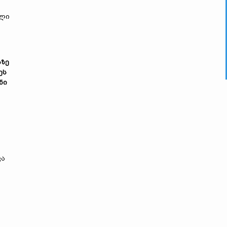
ელი
აზე
ეს
ნი
ვა
.
ს