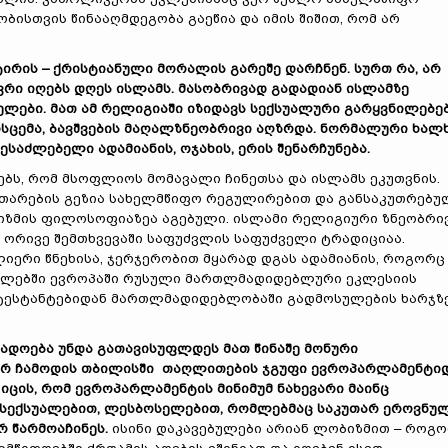
ისთვის წინააღმდეგობა გაეწია და იმის შიშით, რომ არ
ირის – ქრისტიანული მორალის გარეშე დარჩნენ. სურთ რა, არ
ევრი იღებს დღეს ისლამს. მასობრივად გადადიან ისლამზე
ლები. მათ ამ რელიგიაში იზიდავს სექსუალური გარყვნილებე
ისცემა, ბავშვების მაღალზნეობრივი აღზრდა. ნორმალური ხალ
საძლებელი ადამიანის, ოჯახის, ერის შენარჩუნება.
ს, რომ მსოფლიოს მომავალი ჩინეთსა და ისლამს ეკუთვნის.
თარების გეზია სახელმწიფო რეგულირებით და განსაკუთრებუ
იზმის ფილოსოფიაზეა აგებული. ისლამი რელიგიური ზნეობრი
. ორივე შემთხვევაში საფუძვლის საფუძველი ტრადიციაა.
ერი წნეხისა, ჯერჯერობით მყარად დგას ადამიანის, როგორც
ო წლებში ევროპაში რუსული მართლმადიდებლური ეკლესიის
ოტესტანტებიდან მართლმადიდებლობაში გადმოსულების ხარჯზ
გადოება უნდა გათავისუფლდეს მათ წინაშე მონური
ოგორ ჩამოდის თბილისში თაღლითების ჯგუფი ევროპარლამენტი
იცის, რომ ევროპარლამენტის მინიმუმ ნახევარი მაინც
ოსექსუალებით, ლესბოსელებით, რომლებმაც საკუთარ ეროვნუ
რ წარმოაჩინეს.
ისინი დაკავებულები არიან ლობიზმით – როგ