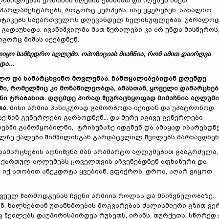
მწიფოებში ქრთამის აღების ეშინიათ და იღებენ ისეთ
პარლამენტარებს, როგორც კერპებს, ისე უყურებენ. სახალხო
რიტიკებს საქართველოს დღევანდელ ხელისუფლებას, უბრალო
ადაუხადა. ივანიშვილმა მათ წერილები კი არ უნდა მისწეროს
ოგორც მიშას აქებდნენ.
იყო სამხედრო აღლუმი. ოპოზიციას მიაჩნია, რომ ამით დაირღვა
ა...
ლო და სამარცხვინო მოვლენაა. ჩამოყალიბებიდან დღემდე
, რომელშიც კი მონაწილეობდა, ამასთან, ყოველი დამარცხებ
ი ტრაბახით. დღემდე პირად შეურაცხყოფად მიმაჩნია აღლუმი
ა.
მისი არმია პანიკურად გამორბოდა იქიდან და უპატრონოდ
ზე წინ გენერლები გარბოდნენ... და მერე იგივე გენერლები
ბში გამოწყობილნი, ტრიბუნაზე იდგნენ და ამაყად იბარებდნ
ილზე ქალები შიმშილისგან გარდაცვლილ შვილებს მარხავდნენ
 დამარცხების აღნიშვნა მან არამარტო აღლუმებით გააგრძელა,
, ქართულ აღლუმებს ყოველთვის აჩვენებდნენ აფხაზური და
 იქ ათობით ანეკდოტს ყვებიან. ვფიქრობ, დროა, აღარ ვიყოთ
ვეულ წარმოდგენას ჩვენი არმიის როლსა და მნიშვნელობაზე.
ან, ხალხებთან უთანხმოების მოგვარებას ძალისმიერი გზით ვე
 შეძლებს დაუპირისპირდეს რუსეთს, ირანს, თურქეთს. სწორედ 