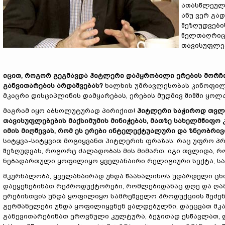
ათასწლეულებ
ანუ ვერ გა
შეზღუდვები
წელთაღრიცხ
თავისუფლებ
იცით, როგორ გეგმავდა ჰიტლერი დაპყრობილი ერების მორჩი
განვითარების არდაშვებას?
ხალხის უმრავლესობას კინოფილმ
მკაცრი დისციპლინის დამყარებას, ერების მუდმივ შიშში ყოლ
მაგრამ იყო აბსოლუტურად პირიქით!
ჰიტლერი საჭიროდ თვლ
თავისუფლებების მაქსიმუმის მინიჭებას, მათზე სახელმწიფო
იმის მიღწევას, რომ ეს ერები ინტელექტუალური და ზნეობრი
სიტყვა-სიტყვით მოგიყვანთ ჰიტლერის ფრაზას: რაც უფრო პ
შეზღუდვას, როგორც ძალადობას მის მიმართ. იგი თვლიდა, რ
ნებადართული ყოფილიყო ყველანაირი რელიგიური სექტა, სა
მკურნალობა, ყველანაირად უნდა წაახალისოს უდარდელი ცხო
დაეყენებინათ რეპროდუქტორები, რომლებიდანაც დღე და ღამე
ერებისთვის უნდა ყოფილიყო სამრეწველო პროდუქციის შეძენა
გერმანელები უნდა ყოფილიყვნენ ვალდებულნი, დაეცვათ მკ
განევითარებინათ ეროვნული კულტურა, ბეჯითად ესწავლათ