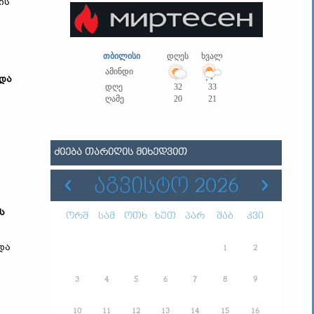
ის
.
თბილისი
დღეს
ხვალ
ამინდი
 და
დღე
32
33
ღამე
20
21
ᲫᲘᲔᲑᲐ ᲗᲐᲠᲘᲦᲘᲡ ᲛᲘᲮᲔᲓᲕᲘᲗ
ᲐᲒᲕᲘᲡᲢᲝ 2026
ს
ორშ
სამ
ოთხ
ხუთ
პარ
შაბ
კვი
და
1
2
3
4
5
6
7
8
9
10
11
12
13
14
15
16