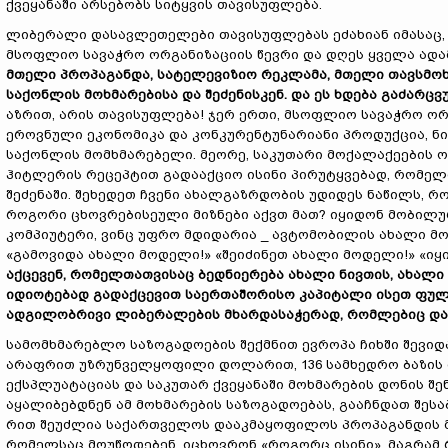
ქვეყანაში არსებობს სიტყვის თავისუფლება.
ლიბერალი დასავლეთელები თავისუფლებას ეძახიან იმასაც, 
მსოფლიო სავაჭრო ორგანიზაციის წევრი და დღეს ყველა ადამ
მთელი პროპაგანდა, სატელევიზიო რეკლამა, მთელი თავსმოხვ
საქონლის მოხმარებისა და შეძენისკენ. და ეს ხდება გაძარც
აზრით, არის თავისუფლება! ჯერ ერთი, მსოფლიო სავაჭრო ორგ
ეროვნული ეკონომიკა და კონკურენტუნარიანი პროდუქცია, ნი
საქონლის მომხმარებელი. მეორე, საკუთარი მოქალაქეების ორ
ჰიტლერის რეცეპტით გადააქციო ისინი პირუტყვებად, რომელ
შეძენაში. შეხედეთ ჩვენი ახალგაზრდობის უდიდეს ნაწილს, 
როგორი ცხოვრებისეული მიზნები აქვთ მათ? იყიდონ მობილ
კომპიუტერი, ვინც უფრო მდიდარია _ ავტომობილის ახალი მ
«გამოვიდა ახალი მოდელი!» «შეიძინეთ ახალი მოდელი!» «იყი
აქცევენ, რომელთათვისაც ბედნიერება ახალი ნივთის, ახალი
იდიოტებად გადაქცევით საერთაშორისო კაპიტალი ისეთ ფულს
ადგილობრივი ლიბერალების მხარდასაჭერად, რომლებიც დასა
სამომხმარებლო საზოგადოების შექმნით ევროპა ჩიხში შევიდა
არაფრით უზრუნველყოფილი დოლარით, 136 სამხედრო ბაზის
ექსპლუატაციას და საკუთარ ქვეყანაში მოხმარების დონის შენ
აყალიბებდნენ ამ მოხმარების საზოგადოებას, გააჩნდათ შეს
რით შეუძლია საქართველოს დააკმაყოფილოს პროპაგანდის მ
რომელსაც მოუწოდებენ, იცხოვრონ «როგორც ისინი», მაგრამ 