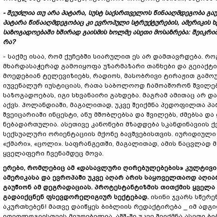
- შეუძლია თუ არა პატარა, სუსტ საქართველოს წინააღმდეგობა გა
პატარა წინააღმდეგობაც კი ევროპული სტრუქტურების, ამერიკის 
საზოგადოებაში ხშირად გაისმის ხოლმე ასეთი მოსაზრება: შეიკრი
რა?
- საქმე ისაა, რომ ქუჩებში სიარულით ეს არ დამთავრდება. რ
მხარდასაჭერად გამოიყოფა უზარმაზარი თანხები და გეიაქტ
მოედებიან ტელევიზიებს, რადიოს, მასობრივი ტირაჟით გამოუ
იუვენალურ იუსტიციას, რათა საბოლოოდ ჩამოაშორონ შვილები
საზოგადოებას, იგი სხვანაირი გახდება. მაგრამ ამითაც არ 
აქვს. ჰოლანდიაში, მაგალითად, უკვე შეიქმნა პედოფილთა პ
შვეიცარიაში ინცესტი, ანუ მშობლებსა და შვილებს, ძმებსა
ნებადართულია. ასეთივე კანონები მზადდება სკანდინავიის ქ
სექსუალური ორიენტაციის მქონე ბავშვებისთვის. იურიდიული 
«ქმარი», «ცოლი». საფრანგეთში, მაგალითად, ამის ნაცვლად მ
ყველაფერი ჩვენამდეც მოვა.
ერები, რომლებიც ამ «დასავლური ღირებულებების» კულტივი
ამერიკასა და ევროპაში უკვე აღარ არის საყოველთაოდ აღი
გაუწიონ ამ დეგრადაციას. პროტესტანტიზმის თითქმის ყველა 
გადაიქცნენ ფსევდორელიგიურ სექტებად.
ისინი ჯვარს სწერე
აკურთხებენ! მათვე დაიწყეს ბიბლიის რედაქტირება _ იმ ად
იდეოლოგიისთვის მიუღებელია. აშშ-ში უკვე შეიქმნა ასეთი 