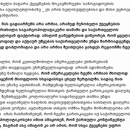
ბელი პატარა ქვეყნების მოკავშირეები. საზოგადოების
» აუცილებლობაზე _ ეს არის ხელისუფლებისა და მისი უცხო
ანტაზია.
 მას გადაარჩენს არა არმია, არამედ მეზობელი ქვეყნების
 ფრთხილი საგარეოპოლიტიკური თამაში და საქართველოს
ელოვან ფაქტორად. ამიტომ გამუდმებით ვიმეორებ, რომ ყველ
ოფილ და აქტიურ უწყებას საქართველოში უნდა წარმოადგენდ
ედ დიპლომატია და არა არმია შეიძლება გახდეს რეგიონში ჩვე
ხალხი, რომ კეთილშობილი ამერიკელები ეხმარებიან
ნი თავდაცვის უზრუნველსაყოფად. არიან ადამიანები,
ნე ნაწილი ხვდება,
რომ ამერიკელები ჩვენს არმიას მხოლოდ
ოიყენონ მსოფლიოს სხვადასხვა ცხელ წერტილში, სადაც მათ
ის ენაზე აგიხსნიან, რამდენად ხელსაყრელია ამერიკისთვის
მდენად ხელსაყრელია მისთვის ქართველი ჯარისკაცის დაღუპ
ს შემთხვევაში კოლოსალური სადაზღვევო თანხა უნდა
წევთ «ავღანელი ხალხის თავისუფლებისთვის» სისხლის დაღვრა
ებით ეომება, ავღანეთით «სხვის ომში» ჩვენი მონაწილეობა არ
იმას ჩასჩიჩინებენ, რომ ჩვენი ჯარისკაცები იქ საქართველო
 პოლიტიკოსები იმით ამაყობენ, რომ ქართული კონტინგენტი
მაგრამ ასე იმიტომ კი არ არის, რომ სხვა ქვეყნებს უფრო