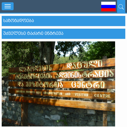
Toggle
navigation
ᲡᲐᲖᲝᲒᲐᲓᲝᲔᲑᲐ
ᲣᲫᲕᲔᲚᲔᲡᲘ ᲢᲐᲫᲐᲠᲘ ᲘᲜᲒᲠᲔᲕᲐ