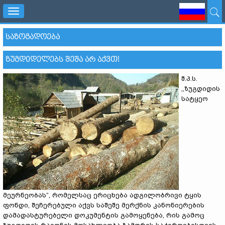
Toggle
navigation
ᲡᲐᲖᲝᲒᲐᲓᲝᲔᲑᲐ
ᲖᲣᲒᲓᲘᲓᲔᲚᲔᲑᲡ ᲨᲔᲨᲐ ᲐᲠ ᲐᲥᲕᲗ!
შ.პ.ს.
,,ზუგდიდის
სატყეო
მეურნეობას”, რომელსაც ერიცხება ადგილობრივი ტყის
ფონდი, შეჩერებული აქვს საშეშე მერქნის კანონიერების
დამადასტურებელი დოკუმენტის გამოყენება, რის გამოც