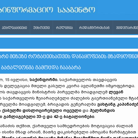
ᲞᲣᲑᲚᲘᲙᲐᲪᲘᲔᲑᲘ
ᲣᲪᲮᲝᲔᲗᲘ
ᲠᲔᲚᲘᲒᲘᲐ
ᲠᲔᲓᲐᲥᲢᲝᲠᲘᲡᲒᲐᲜ
ᲕᲘᲓᲔᲝᲐᲠᲥᲘᲕ
ᲕᲐᲠᲘ ᲛᲘᲖᲔᲖᲘ ᲠᲝᲢᲐᲪᲘᲘᲡᲐᲗᲕᲘᲡ ᲓᲐᲜᲐᲧᲝᲤᲔᲑᲘᲡ ᲛᲖᲐᲓᲧᲝᲤᲜᲘ
-Ე ᲑᲐᲢᲐᲚᲘᲝᲜᲛᲐ ᲒᲐᲛᲝᲪᲓᲐ ᲩᲐᲐᲑᲐᲠᲐ
, 15 ივლისი,
საქინფორმი.
საქართველოს თავდაცვის
ს დელეგაცია მთელი გასული კვირა ავღანეთში იმყოფებოდა.
ოს თავდაცვის მინისტრის პირველმა მოადგილემ
ლევან
 საქართველოს შეიარაღებული ძალების გაერთიანებული შტა
ირველმა მოადგილემ, ბრიგადის გენერალმა
ვახტანგ კაპანაძე
ს
ქაბულში დისლოცირებული ოცეული
და
ჰელმანდის
ი განლაგებული 33-ე და 42-ე ბატალიონები
.
პანაძის თქმით, ქართველი სამხედროების მოტივაცია ძალიან
 ისინი მზად არიან, მათზე დაკისრებული ამოცანა წარმატებით