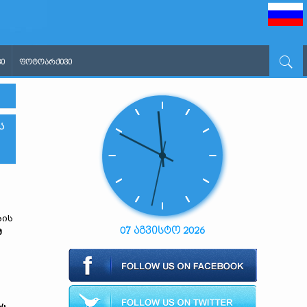
Ი
ᲤᲝᲢᲝᲐᲠᲥᲘᲕᲘ
Ს
ბის
07 აგვისტო 2026
მ