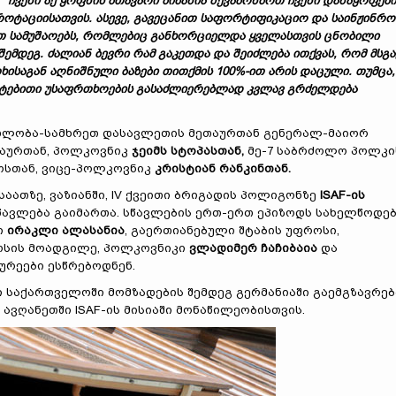
:
"ჩვენი აქ ყოფნის მთავარი მიზანია შევამოწმოთ ჩვენი დანაყოფები
ოტაციისათვის. ასევე, გავეცანით საფორტიფიკაციო და საინჟინრო
თ სამუშაოებს, რომლებიც განხორციელდა ყველასთვის ცნობილი
შემდეგ. ძალიან ბევრი რამ გაკეთდა და შეიძლება ითქვას, რომ მსგა
ხისაგან აღნიშნული ბაზები თითქმის 100%-ით არის დაცული. თუმცა,
მატებითი უსაფრთხოების გასაძლიერებლად კვლავ გრძელდება
რდლობა-სამხრეთ დასავლეთის მეთაურთან გენერალ-მაიორ
თაურთან, პოლკოვნიკ
ჯეიმს სტოპასთან,
მე-7 საბრძოლო პოლკი
ოსთან, ვიცე-პოლკოვნიკ
კრისტიან რანკინთან.
2 საათზე, ვაზიანში, IV ქვეითი ბრიგადის პოლიგონზე
I
S
AF-ის
წავლება გაიმართა. სწავლების ერთ-ერთ ეპიზოდს სახელწოდე
ი
ირაკლი ალასანია
, გაერთიანებული შტაბის უფროსი,
ოსის მოადგილე, პოლკოვნიკი
ვლადიმერ ჩაჩიბაია
და
ურეები ესწრებოდნენ.
ი საქართველოში მომზადების შემდეგ გერმანიაში გაემგზავრებ
ავღანეთში ISAF-ის მისიაში მონაწილეობისთვის.