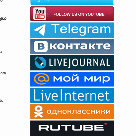
ს
ვსი
ს
ბით
ა,