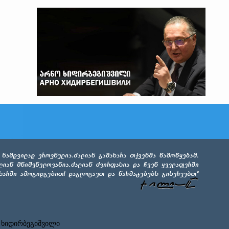
 ხიდირბეგიშვილი