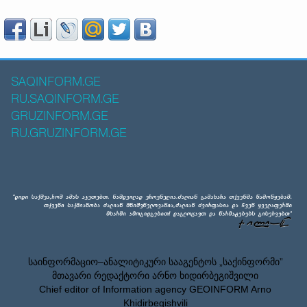
SAQINFORM.GE
RU.SAQINFORM.GE
GRUZINFORM.GE
RU.GRUZINFORM.GE
საინფორმაციო–ანალიტიკური სააგენტოს „საქინფორმი”
მთავარი რედაქტორი არნო ხიდირბეგიშვილი
Chief editor of Information agency GEOINFORM Arno
Khidirbegishvili