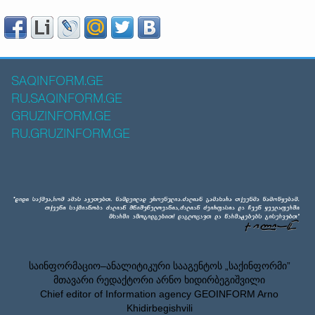
SAQINFORM.GE
RU.SAQINFORM.GE
GRUZINFORM.GE
RU.GRUZINFORM.GE
საინფორმაციო–ანალიტიკური სააგენტოს „საქინფორმი”
მთავარი რედაქტორი არნო ხიდირბეგიშვილი
Chief editor of Information agency GEOINFORM Arno
Khidirbegishvili