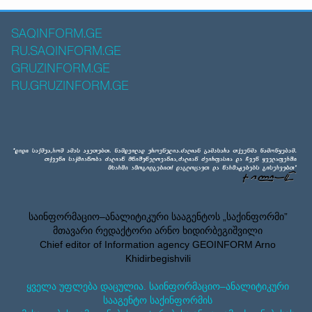
SAQINFORM.GE
RU.SAQINFORM.GE
GRUZINFORM.GE
RU.GRUZINFORM.GE
საინფორმაციო–ანალიტიკური სააგენტოს „საქინფორმი”
მთავარი რედაქტორი არნო ხიდირბეგიშვილი
Chief editor of Information agency GEOINFORM Arno
Khidirbegishvili
ყველა უფლება დაცულია. საინფორმაციო–ანალიტიკური
სააგენტო საქინფორმის