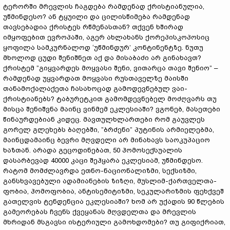
ტერორში მრევლის ჩაგდება რამდენად ქრისტიანულია,
უწმინდესო? ან ტყუილი და ცილისწიმება რამდენად
თავსებადია ქრისტეს რწმენასთან? თქვენ ხშირად
იმყოფებით ევროპაში, აგერ ახლახანს ქორეპისკოპოსიც
ყოფილა სამკურნალოდ ‘უწმინდურ’ კონტინენტზე. ნუთუ
მხოლოდ ცუდი შენიშნეთ აქ და მისაბაძი არ გინახავთ?
ქრისტემ ”გიყვარდეს მოყვასი შენი, ვითარცა თავი შენიო” –
რამდენად უყვარდათ მოყვასი რუსთაველზე მაისში
თანამოქალაქეთა ჩასახოცად გამოდევნებულ ვაი-
ქრისტიანებს? ტაბურეტკით გამომდევნებელ მოძღვარს თუ
მისცა შენიშვნა მაინც ვინმემ ეკლესიაში? ვგონებ, მასეთები
წინაურდებიან კიდეც. მავთულხლართები რომ გაუვლეს
გორელ გლეხებს ბაღებში, ”ბრძენი” პუტინის არმიელებმა,
მაინცდამაინც ბევრი მღვდელი არ მინახავს საოკუპაციო
ხაზთან. არადა გეცოდინებათ, 50 ჰომოსექსუალის
დასარბევად 40000 კაცი შეჰყარა ეკლესიამ, უწმინდესო.
რატომ მომძლავრდა ეთნო-ნაციონალიზმი, სექსიზმი,
განსხვავებული ადამიანების ზიზღი, მუსლიმ-ქართველთა-
ფობია, ჰომოფობია, ანტისემიტიზმი, სეკულარიზმის ფეხქვეშ
გათელვის ტენდენცია ეკლესიაში? ხომ არ უქადის 90 წლების
გამეორებას ჩვენს ქვეყანას მღვდელთა და მრევლის
მხრიდან მსგავსი ისტერიული გამოხდომები? თუ გიფიქრიათ,