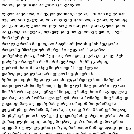
რაინდებივით და პოლიტიკოსებივით.
ბევრს საუბრობენ თქვენს დამსახურებაზე, 70-იან წლებთან
შედარებით ეკლესიების რიცხვიც გაიზარდა, ეპარქიებისაც
(ამ უკანასკნელთა რიცხვი ბოლო ხანებში განსაკუთრებით
საეჭვოდ იზრდება.) მღვდლებიც მოგვიმრავლდნენ, – ბერ-
მონაზვნებიც.
რთულ დროში მოგიხდათ პატრიარქობის გზის შედგომა.
როგორც მშობლიურ იმერეთში იტყვიან, ”გაგანია
კომუნისტების დროს.” ეგ ის დრო იყო, ცეკას და კა-გე-ბეს
გარეშე არაფერი რომ არ წყდებოდა, ჩემზე კარგად
გეხსომებათ. მე საბედნიეროოდ 21-ივე წელია
დამოუკიდებელ საქართველოში ვცხოვრობ.
ჩემი კითხვები შეგიძლიათ ახალგაზრდულ სითამამეს ან
თავხედობას მიაწეროთ, თქვენი გულშემატკივარნი ალბათ
ნორჩ სოროსელად, ენჯეოშნიკად, გრანტებით მოსყიდულად
და რად აღარ მომნათლავენ. ღმერთია მოწამე, ემიგრანტად
გადახვეწილი დედაჩემის გარდა არავინ მაფინანსებს.
დედაჩემი ევროპაში მუშაობს, აი, თქვენ რომ სამკურნალოდ
მიემგზავრებით ხოლმე, იქ. დედაჩემის გარდა ბევრნი არიან
ქართველები იქაც, საბედნიეროდ ჯერ არავის გამოუყრია
იქედან. იტალიელებსაც არ გაუმართავთ მანიფესტაციები ეგ
ემიგრანტები გააგდეთო, იტალიელობას გვართმევენო,