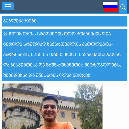
Toggle
navigation
ᲞᲣᲑᲚᲘᲙᲐᲪᲘᲔᲑᲘ
21 ᲬᲚᲘᲡ ᲗᲡᲣ-Ს ᲡᲢᲣᲓᲔᲜᲢᲘᲡ ᲝᲗᲝ ᲙᲝᲑᲐᲮᲘᲫᲘᲡ ᲦᲘᲐ
ᲬᲔᲠᲘᲚᲘ ᲡᲠᲣᲚᲘᲐᲓ ᲡᲐᲥᲐᲠᲗᲕᲔᲚᲝᲡ ᲙᲐᲗᲝᲚᲘᲙᲝᲡ-
ᲞᲐᲢᲠᲘᲐᲠᲥᲡ, ᲛᲪᲮᲔᲗᲐ-ᲗᲑᲘᲚᲘᲡᲘᲡ ᲛᲗᲐᲕᲐᲠᲔᲞᲘᲡᲙᲝᲞᲝᲡᲡ
ᲓᲐ ᲑᲘᲭᲕᲘᲜᲗᲘᲡᲐ ᲓᲐ ᲪᲮᲣᲛ-ᲐᲤᲮᲐᲖᲔᲗᲘᲡ ᲛᲘᲢᲠᲝᲞᲝᲚᲘᲢᲡ,
ᲣᲬᲛᲘᲓᲔᲡᲡᲐ ᲓᲐ ᲣᲜᲔᲢᲐᲠᲔᲡ ᲘᲚᲘᲐ ᲛᲔᲝᲠᲔᲡ