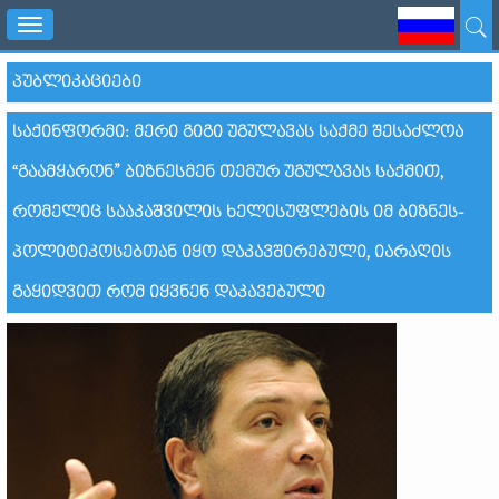
Toggle
navigation
ᲞᲣᲑᲚᲘᲙᲐᲪᲘᲔᲑᲘ
ᲡᲐᲥᲘᲜᲤᲝᲠᲛᲘ: ᲛᲔᲠᲘ ᲒᲘᲒᲘ ᲣᲒᲣᲚᲐᲕᲐᲡ ᲡᲐᲥᲛᲔ ᲨᲔᲡᲐᲫᲚᲝᲐ
“ᲒᲐᲐᲛᲧᲐᲠᲝᲜ” ᲑᲘᲖᲜᲔᲡᲛᲔᲜ ᲗᲔᲛᲣᲠ ᲣᲒᲣᲚᲐᲕᲐᲡ ᲡᲐᲥᲛᲘᲗ,
ᲠᲝᲛᲔᲚᲘᲪ ᲡᲐᲐᲙᲐᲨᲕᲘᲚᲘᲡ ᲮᲔᲚᲘᲡᲣᲤᲚᲔᲑᲘᲡ ᲘᲛ ᲑᲘᲖᲜᲔᲡ-
ᲞᲝᲚᲘᲢᲘᲙᲝᲡᲔᲑᲗᲐᲜ ᲘᲧᲝ ᲓᲐᲙᲐᲕᲨᲘᲠᲔᲑᲣᲚᲘ, ᲘᲐᲠᲐᲦᲘᲡ
ᲒᲐᲧᲘᲓᲕᲘᲗ ᲠᲝᲛ ᲘᲧᲕᲜᲔᲜ ᲓᲐᲙᲐᲕᲔᲑᲣᲚᲘ