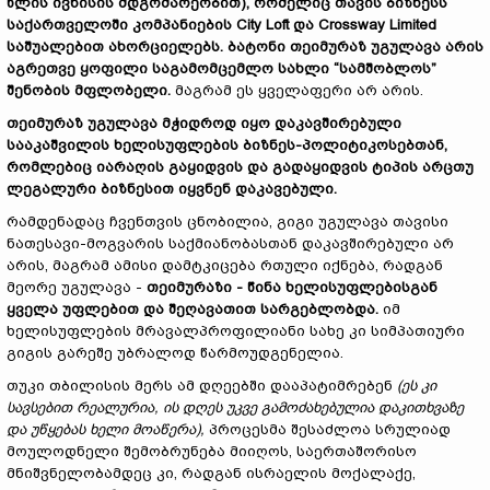
წლის ივნისის მდგომარეობით), რომელიც თავის ბიზნესს
საქართველოში კომპანიების City Loft და Crossway Limited
საშუალებით ახორციელებს. ბატონი თეიმურაზ უგულავა არის
აგრეთვე ყოფილი საგამომცემლო სახლი “სამშობლოს”
შენობის მფლობელი.
მაგრამ ეს ყველაფერი არ არის.
თეიმურაზ უგულავა მჭიდროდ იყო დაკავშირებული
სააკაშვილის ხელისუფლების ბიზნეს-პოლიტიკოსებთან,
რომლებიც იარაღის გაყიდვის და გადაყიდვის ტიპის არცთუ
ლეგალური ბიზნესით იყვნენ დაკავებული.
რამდენადაც ჩვენთვის ცნობილია, გიგი უგულავა თავისი
ნათესავი-მოგვარის საქმიანობასთან დაკავშირებული არ
არის, მაგრამ ამისი დამტკიცება რთული იქნება, რადგან
მეორე უგულავა -
თეიმურაზი - წინა ხელისუფლებისგან
ყველა უფლებით და შეღავათით სარგებლობდა.
იმ
ხელისუფლების მრავალპროფილიანი სახე კი სიმპათიური
გიგის გარეშე უბრალოდ წარმოუდგენელია.
თუკი თბილისის მერს ამ დღეებში დააპატიმრებენ
(ეს კი
სავსებით რეალურია, ის დღეს უკვე გამოძახებულია დაკითხვაზე
და უწყებას ხელი მოაწერა),
პროცესმა შესაძლოა სრულიად
მოულოდნელი შემობრუნება მიიღოს, საერთაშორისო
მნიშვნელობამდეც კი, რადგან ისრაელის მოქალაქე,