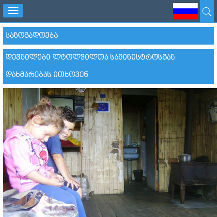
Toggle
navigation
ᲡᲐᲖᲝᲒᲐᲓᲝᲔᲑᲐ
ᲓᲔᲕᲜᲘᲚᲔᲑᲘ ᲚᲢᲝᲚᲕᲘᲚᲗᲐ ᲡᲐᲛᲘᲜᲘᲡᲢᲠᲝᲡᲒᲐᲜ
ᲓᲐᲮᲛᲐᲠᲔᲑᲐᲡ ᲘᲗᲮᲝᲕᲔᲜ