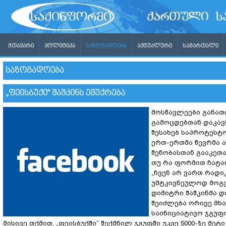
ᲛᲗᲐᲕᲐᲠᲘ
ᲞᲝᲚᲘᲢᲘᲙᲐ
ᲡᲐᲖᲝᲒᲐᲓᲝᲔᲑᲐ
ᲐᲥᲢᲣᲐᲚᲣᲠᲘ
ᲡᲐᲛᲐᲠᲗᲐᲚᲘ
ᲡᲐᲖᲝᲒᲐᲓᲝᲔᲑᲐ
„ᲤᲔᲘᲡᲑᲣᲥᲘ“ ᲨᲐᲨᲙᲘᲜᲡ ᲔᲛᲣᲥᲠᲔᲑᲐ
მოსწავლეები განათ
გამოცდებთან დაკავ
შესახებ საპროტესტ
ერთ-ერთმა წევრმა 
შენობასთან გააკეთა
თუ რა ფორმით ჩატა
„ჩვენ არ ვართ რადი
უმტკივნეულოდ მოგვ
დიმიტრი შაშკინმა 
შეიძლება ორივე მხ
საინიციატივო ჯგუფი
მისივე თქმით, „ფეისბუქში“ შექმნილ ჯგუფში უკვე 5000-ზე 