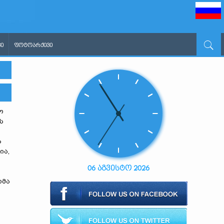
Ი
ᲤᲝᲢᲝᲐᲠᲥᲘᲕᲘ
ო
ს
ს
ია,
06 აგვისტო 2026
რმა
ც