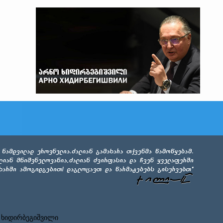
 ხიდირბეგიშვილი