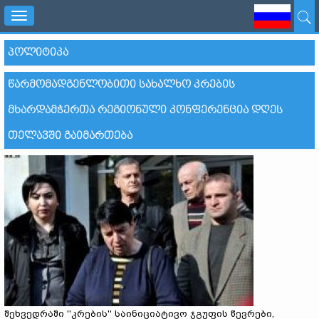
Toggle
navigation
ᲞᲝᲚᲘᲢᲘᲙᲐ
ᲬᲐᲠᲛᲝᲛᲐᲓᲒᲔᲜᲚᲝᲑᲘᲗᲘ ᲡᲐᲮᲐᲚᲮᲝ ᲙᲠᲔᲑᲘᲡ
ᲛᲮᲐᲠᲓᲐᲛᲭᲔᲠᲗᲐ ᲠᲔᲒᲘᲝᲜᲣᲚᲘ ᲙᲝᲜᲤᲔᲠᲔᲜᲪᲘᲐ ᲓᲦᲔᲡ
ᲗᲔᲚᲐᲕᲨᲘ ᲒᲐᲘᲛᲐᲠᲗᲔᲑᲐ
შეხვედრაში ''კრების'' საინიციატივო ჯგუფის წევრები,