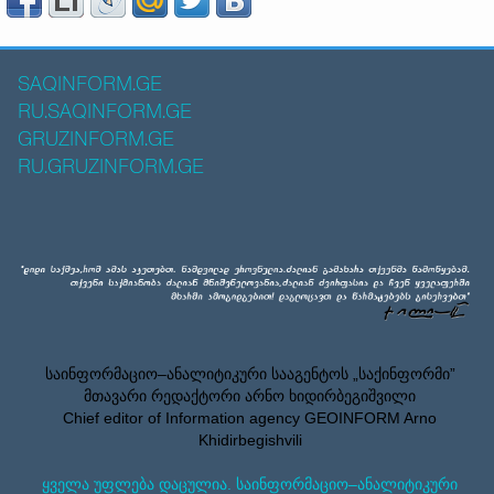
SAQINFORM.GE
RU.SAQINFORM.GE
GRUZINFORM.GE
RU.GRUZINFORM.GE
საინფორმაციო–ანალიტიკური სააგენტოს „საქინფორმი”
მთავარი რედაქტორი არნო ხიდირბეგიშვილი
Chief editor of Information agency GEOINFORM Arno
Khidirbegishvili
ყველა უფლება დაცულია. საინფორმაციო–ანალიტიკური