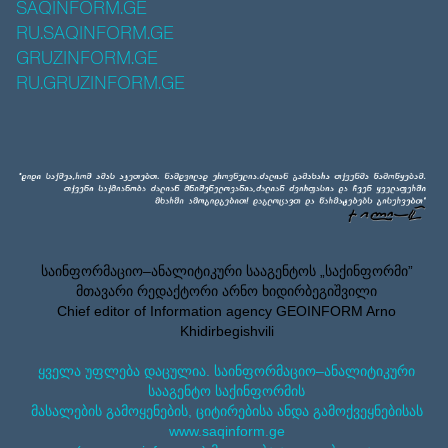
SAQINFORM.GE
RU.SAQINFORM.GE
GRUZINFORM.GE
RU.GRUZINFORM.GE
საინფორმაციო–ანალიტიკური სააგენტოს „საქინფორმი”
მთავარი რედაქტორი არნო ხიდირბეგიშვილი
Chief editor of Information agency GEOINFORM Arno
Khidirbegishvili
ყველა უფლება დაცულია. საინფორმაციო–ანალიტიკური
სააგენტო საქინფორმის
მასალების გამოყენების, ციტირებისა ანდა გამოქვეყნებისას
www.saqinform.ge