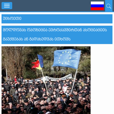
Toggle
navigation
ᲣᲪᲮᲝᲔᲗᲘ
ᲛᲝᲚᲓᲝᲕᲐᲡ ᲝᲞᲝᲖᲘᲪᲘᲐ ᲔᲕᲠᲝᲙᲐᲕᲨᲘᲠᲗᲐᲜ ᲐᲡᲝᲪᲘᲐᲪᲘᲘᲡ
ᲒᲐᲣᲥᲛᲔᲑᲐᲡ ᲐᲜ ᲒᲐᲓᲐᲮᲔᲓᲕᲐᲡ ᲘᲗᲮᲝᲕᲡ