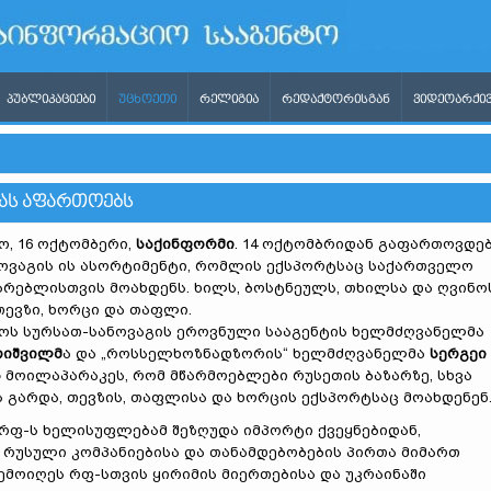
ᲞᲣᲑᲚᲘᲙᲐᲪᲘᲔᲑᲘ
ᲣᲪᲮᲝᲔᲗᲘ
ᲠᲔᲚᲘᲒᲘᲐ
ᲠᲔᲓᲐᲥᲢᲝᲠᲘᲡᲒᲐᲜ
ᲕᲘᲓᲔᲝᲐᲠᲥᲘᲕ
ᲐᲡ ᲐᲤᲐᲠᲗᲝᲔᲑᲡ
, 16 ოქტომბერი,
საქინფორმი
. 14 ოქტომბრიდან გაფართოვდე
ოვაგის ის ასორტიმენტი, რომლის ექსპორტსაც საქართველო
არებლისთვის მოახდენს. ხილს, ბოსტნეულს, თხილსა და ღვინო
თევზი, ხორცი და თაფლი.
ს სურსათ-სანოვაგის ეროვნული სააგენტის ხელმძღვანელმა
რიშვილმ
ა და „როსსელხოზნადზორის“ ხელმძღვანელმა
სერგეი
ა
მოილაპარაკეს, რომ მწარმოებლები რუსეთის ბაზარზე, სხვა
 გარდა, თევზის, თაფლისა და ხორცის ექსპორტსაც მოახდენენ
 რფ-ს ხელისუფლებამ შეზღუდა იმპორტი ქვეყნებიდან,
რუსული კომპანიებისა და თანამდებობების პირთა მიმართ
შემოიღეს რფ-სთვის ყირიმის მიერთებისა და უკრაინაში