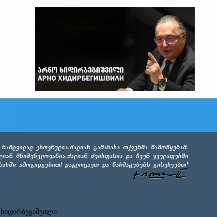
 ხიდირბეგიშვილი