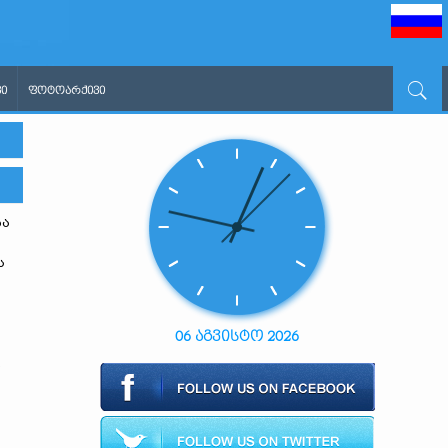
Ი
ᲤᲝᲢᲝᲐᲠᲥᲘᲕᲘ
ბა
ს
06 აგვისტო 2026
.