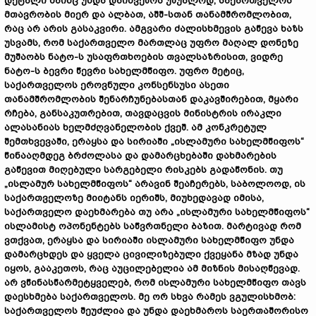
დეტალი
მაინც
უნდა
დაიხვეწოს
უშუალოდ
,
საქართველოს
მთავრობის
მიერ
და
ალბათ
,
აშშ
-
სთან
თანამშრომლობით
,
რაც
არ
არის
გასაკვირი
.
ამგვარი
ძალისხმევის
გაწევა
ხაზს
უსვამს
,
რომ
საქართველო
მართლაც
უფრო
მაღალ
დონეზე
მუშაობს
ნატო
-
ს
უსაფრთხოების
თვალსაზრისით
,
ვიდრე
ნატო
-
ს
ბევრი
წევრი
სახელმწიფო
.
უფრო
მეტიც
,
საქართველოს
ეროვნული
კონსენსუსი
ასეთი
თანამშრომლობის
შენარჩუნებასთან
დაკავშირებით
,
მყარი
რჩება
,
განსაკუთრებით
,
თავდაცვის
მინისტრის
ირაკლი
ალასანიას
ხელმძღვანელობის
ქვეშ
.
ამ
კონკრეტულ
შემთხვევაში
,
ერაყსა
და
სირიაში
„
ისლამური
სახელმწიფოს
“
წინააღმდეგ
ბრძოლასა
და
დამარცხებაში
დახმარების
გაწევით
მიღებული
სარგებელი
რისკებს
გადაწონის
.
თუ
„
ისლამურ
სახელმწიფოს
“
არავინ
შეაჩერებს
,
საბოლოოდ
,
ის
საქართველოზე
მიიტანს
იერიშს
,
მიუხედავად
იმისა
,
საქართველო
დაეხმარება
თუ
არა
„
ისლამური
სახელმწიფოს
“
ისლამისტ
ოპონენტებს
საწვრთნელი
ბაზით
.
მარტივად
რომ
ვთქვათ
,
ერაყსა
და
სირიაში
ისლამური
სახელმწიფო
უნდა
დამარცხდეს
და
ყველა
ცივილიზებული
ქვეყანა
მზად
უნდა
იყოს
,
გააკეთოს
,
რაც
აუცილებელია
ამ
მიზნის
მისაღწევად
.
არ
ვწინასწარმეტყველებ
,
რომ
ისლამური
სახელმწიფო
თავს
დაესხმება
საქართველოს
.
მე
ორ
სხვა
რამეს
ვგულისხმობ
:
საქართველოს
შეუძლია
და
უნდა
დაეხმაროს
საერთაშორისო