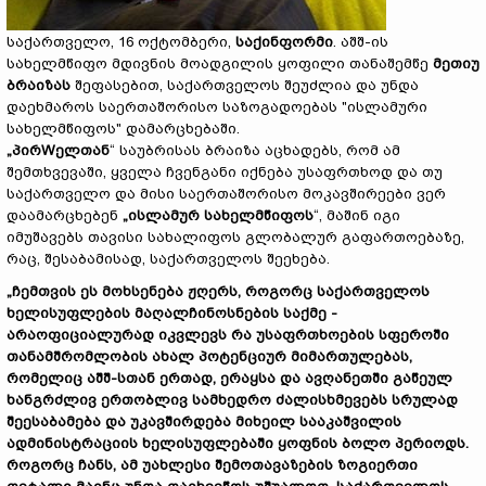
საქართველო, 16 ოქტომბერი,
საქინფორმი
. აშშ-ის
სახელმწიფო მდივნის მოადგილის ყოფილი თანაშემწე
მეთიუ
ბრაიზას
შეფასებით, საქართველოს შეუძლია და უნდა
დაეხმაროს საერთაშორისო საზოგადოებას "ისლამური
სახელმწიფოს" დამარცხებაში.
„
პირ
W
ელთან
“ საუბრისას ბრაიზა აცხადებს, რომ ამ
შემთხვევაში, ყველა ჩვენგანი იქნება უსაფრთხოდ და თუ
საქართველო და მისი საერთაშორისო მოკავშირეები ვერ
დაამარცხებენ
„
ისლამურ
სახელმწიფოს
“, მაშინ იგი
იმუშავებს თავისი სახალიფოს გლობალურ გაფართოებაზე,
რაც, შესაბამისად, საქართველოს შეეხება.
„
ჩემთვის
ეს
მოხსენება
ჟღერს
,
როგორც
საქართველოს
ხელისუფლების
მაღალჩინოსნების
საქმე
-
არაოფიციალურად
იკვლევს
რა
უსაფრთხოების
სფეროში
თანამშრომლობის
ახალ
პოტენციურ
მიმართულებას
,
რომელიც
აშშ
-
სთან
ერთად
,
ერაყსა
და
ავღანეთში
გაწეულ
ხანგრძლივ
ერთობლივ
სამხედრო
ძალისხმევებს
სრულად
შეესაბამება
და
უკავშირდება
მიხეილ
სააკაშვილის
ადმინისტრაციის
ხელისუფლებაში
ყოფნის
ბოლო
პერიოდს
.
როგორც
ჩანს
,
ამ
უახლესი
შემოთავაზების
ზოგიერთი