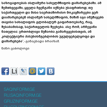
საზოგადოებას
ისლამური
სახელმწიფოს
დამარცხებაში
.
ამ
შემთხვევაში
,
ყველა
ჩვენგანი
იქნება
უსაფრთხოდ
;
თუ
საქართველო
და
მისი
საერთაშორისო
მოკავშირეები
ვერ
დაამარცხებენ
ისლამურ
სახელმწიფოს
,
მაშინ
იგი
იმუშავებს
თავისი
სახალიფოს
გლობალურ
გაფართოებაზე
,
რაც
,
შესაბამისად
,
საქართველოს
შეეხება
.
ასე
რომ
,
არჩევანი
ნათელია
:
ერთობლივი
მუშაობა
გამარჯვებისთვის
,
ან
კოლექტიური
პასუხისმგებლობის
უგულვებელყოფა
და
დამარცხება
“,-განაცხადა ბრაიზამ.
ნინო ცაბოლოვი
SAQINFORM.GE
RU.SAQINFORM.GE
GRUZINFORM.GE