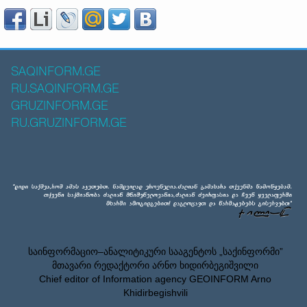
SAQINFORM.GE
RU.SAQINFORM.GE
GRUZINFORM.GE
RU.GRUZINFORM.GE
საინფორმაციო–ანალიტიკური სააგენტოს „საქინფორმი”
მთავარი რედაქტორი არნო ხიდირბეგიშვილი
Chief editor of Information agency GEOINFORM Arno
Khidirbegishvili