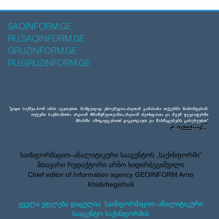
SAQINFORM.GE
RU.SAQINFORM.GE
GRUZINFORM.GE
RU.GRUZINFORM.GE
საინფორმაციო–ანალიტიკური სააგენტოს „საქინფორმი”
მთავარი რედაქტორი არნო ხიდირბეგიშვილი
Chief editor of Information agency GEOINFORM Arno
Khidirbegishvili
ყველა უფლება დაცულია. საინფორმაციო–ანალიტიკური
სააგენტო საქინფორმის