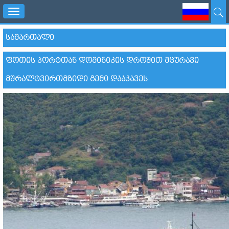
Toggle
navigation
ᲡᲐᲛᲐᲠᲗᲐᲚᲘ
ᲤᲝᲗᲘᲡ ᲞᲝᲠᲢᲗᲐᲜ ᲓᲝᲛᲘᲜᲘᲙᲘᲡ ᲓᲠᲝᲨᲘᲗ ᲛᲪᲣᲠᲐᲕᲘ
ᲛᲨᲠᲐᲚᲢᲕᲘᲠᲗᲛᲖᲘᲓᲘ ᲒᲔᲛᲘ ᲓᲐᲐᲙᲐᲕᲔᲡ