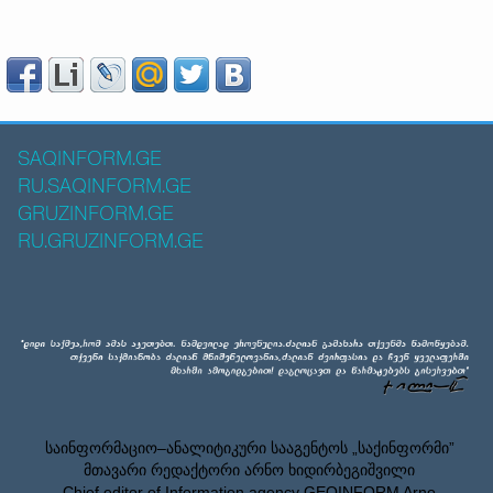
SAQINFORM.GE
RU.SAQINFORM.GE
GRUZINFORM.GE
RU.GRUZINFORM.GE
საინფორმაციო–ანალიტიკური სააგენტოს „საქინფორმი”
მთავარი რედაქტორი არნო ხიდირბეგიშვილი
Chief editor of Information agency GEOINFORM Arno