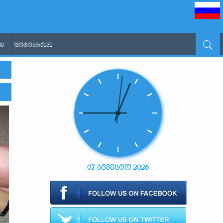
Ი
ᲤᲝᲢᲝᲐᲠᲥᲘᲕᲘ
07 აგვისტო 2026