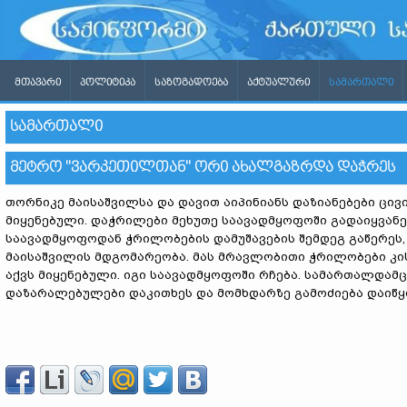
ᲛᲗᲐᲕᲐᲠᲘ
ᲞᲝᲚᲘᲢᲘᲙᲐ
ᲡᲐᲖᲝᲒᲐᲓᲝᲔᲑᲐ
ᲐᲥᲢᲣᲐᲚᲣᲠᲘ
ᲡᲐᲛᲐᲠᲗᲐᲚᲘ
ᲡᲐᲛᲐᲠᲗᲐᲚᲘ
ᲛᲔᲢᲠᲝ ''ᲕᲐᲠᲙᲔᲗᲘᲚᲗᲐᲜ'' ᲝᲠᲘ ᲐᲮᲐᲚᲒᲐᲖᲠᲓᲐ ᲓᲐᲭᲠᲔᲡ
თორნიკე მაისაშვილსა და დავით აიპინიანს დაზიანებები ცივ
მიყენებული. დაჭრილები მეხუთე საავადმყოფოში გადაიყვანეს
საავადმყოფოდან ჭრილობების დამუშავების შემდეგ გაწერეს,
მაისაშვილის მდგომარეობა. მას მრავლობითი ჭრილობები კის
აქვს მიყენებული. იგი საავადმყოფოში რჩება. სამართალდამც
დაზარალებულები დაკითხეს და მომხდარზე გამოძიება დაიწყ