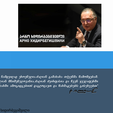
 ხიდირბეგიშვილი