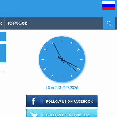
Ი
ᲤᲝᲢᲝᲐᲠᲥᲘᲕᲘ
ს
, -
10 აგვისტო 2026