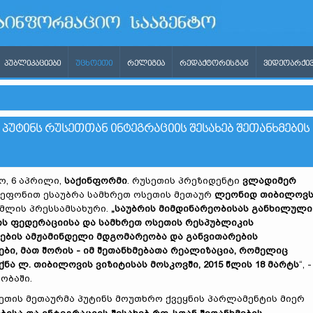
ᲞᲣᲑᲚᲘᲙᲐᲪᲘᲔᲑᲘ
ᲣᲪᲮᲝᲔᲗᲘ
ᲠᲔᲚᲘᲒᲘᲐ
ᲠᲔᲓᲐᲥᲢᲝᲠᲘᲡᲒᲐᲜ
ᲕᲘᲓᲔᲝᲐᲠᲥᲘᲕ
ᲣᲢᲘᲜᲡ ᲠᲣᲡᲔᲗᲗᲐᲜ ᲘᲜᲢᲔᲒᲠᲐᲪᲘᲘᲡ ᲨᲔᲡᲐᲮᲔᲑ ᲨᲔᲗᲐᲜᲮᲛᲔᲑᲘᲡ
, 6 აპრილი,
საქინფორმი
. რუსეთის პრეზიდენტი
ვლადიმერ
ფონით ესაუბრა სამხრეთ ოსეთის მეთაურ
ლეონიდ თიბილოვ
ემლის პრესსამსახური.
„საუბრის მიმდინარეობისას განხილული
ის ფედერაციისა და სამხრეთ ოსეთის რესპუბლიკის
ბის ამჟამინდელი მდგომარეობა და განვითარების
ები, მათ შორის - იმ შეთანხმებათა რეალიზაცია, რომელიც
ქნა ლ. თიბილოვის ვიზიტისას მოსკოვში, 2015 წლის 18 მარტს
“, -
ობაში.
ეთის მეთაურმა პუტინს მოუთხრო ქვეყნის პარლამენტის მიერ