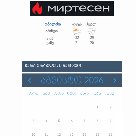
თბილისი
დღეს
ხვალ
ამინდი
დღე
32
29
ღამე
21
20
ᲫᲘᲔᲑᲐ ᲗᲐᲠᲘᲦᲘᲡ ᲛᲘᲮᲔᲓᲕᲘᲗ
ᲐᲒᲕᲘᲡᲢᲝ 2026
ორშ
სამ
ოთხ
ხუთ
პარ
შაბ
კვი
1
2
3
4
5
6
7
8
9
10
11
12
13
14
15
16