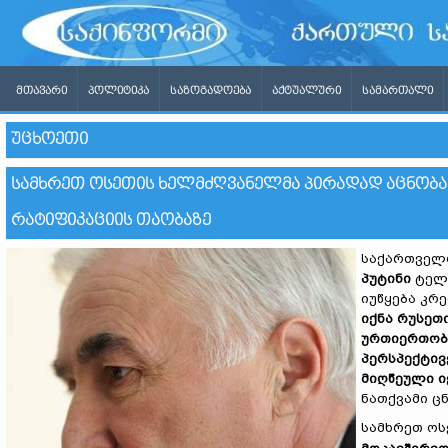
ᲛᲗᲐᲕᲐᲠᲘ
ᲞᲝᲚᲘᲢᲘᲙᲐ
ᲡᲐᲖᲝᲒᲐᲓᲝᲔᲑᲐ
ᲐᲥᲢᲣᲐᲚᲣᲠᲘ
ᲡᲐᲛᲐᲠᲗᲐᲚᲘ
ᲣᲪᲮᲝᲔᲗᲘ
ᲡᲐᲛᲮᲠᲔᲗ ᲝᲡᲔᲗᲘᲡ ᲮᲔᲚᲛᲫᲦᲕᲐᲜᲔᲚᲛᲐ ᲞᲘᲠᲐᲓᲐᲓ ᲐᲪᲜᲝᲑᲐ Პ
ᲠᲐᲢᲘᲤᲘᲙᲐᲪᲘᲘᲡ ᲗᲐᲝᲑᲐᲖᲔ
საქართველო
პუტინი
ტელე
იუწყება კრ
იქნა რუსეთ
ურთიერთობე
პერსპექტივ
მიღწეული ი
ნათქვამი ცნ
სამხრეთ ოს