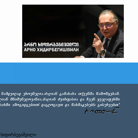
 ხიდირბეგიშვილი