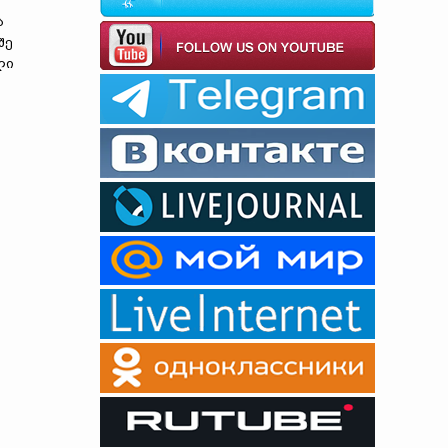
ა
შე
ლი