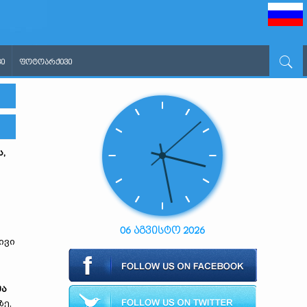
Ი
ᲤᲝᲢᲝᲐᲠᲥᲘᲕᲘ
ს,
06 აგვისტო 2026
ივი
მა
ზე,