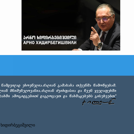
 ხიდირბეგიშვილი