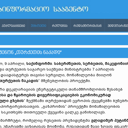
ᲞᲣᲑᲚᲘᲙᲐᲪᲘᲔᲑᲘ
ᲣᲪᲮᲝᲔᲗᲘ
ᲠᲔᲚᲘᲒᲘᲐ
ᲠᲔᲓᲐᲥᲢᲝᲠᲘᲡᲒᲐᲜ
ᲕᲘᲓᲔᲝᲐᲠᲥᲘᲕ
ᲨᲔᲜᲝᲜ „ᲗᲣᲠᲥᲔᲗᲘᲡ ᲜᲐᲙᲐᲓᲘ“
, 9 აპრილი,
საქინფორმი
.
საბერძნეთის, სერბეთის, მაკედონიი
და თურქეთის საგარეო საქმეთა მინისტრებმა 7 აპრილის
 დაადასტურეს თავისი სურვილი, მონაწილეობა მიიღონ
თურქეთის ნაკადის
“ მშენებლობის პროექტში.
რა დეკლარაციას ენერგეტიკული თანამშრომლობის შესახებ
ისა და წყაროების დივერსიფიკაციების ეკონომიკურად
ული გზების
“ შექმნაში თურქეთიდან ევროპის ქვეყნებში ბუნებრ
სპორტირებისათვის. „გაზპრომის“ პროექტში მონაწილეობის
საკითხებს თითოეული ქვეყანა ცალკე განიხილავს.
 მარშრუტი, რომელიც რუსეთის პრეზიდენტმა
ვლადიმერ პუტინ
, უნგრეთში ვიზიტისას მოიწონა, რუსეთიდან შავი ზღვის ფსკერ