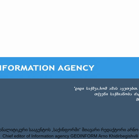
ნალიტიკური სააგენტოს „საქინფორმი” მთავარი რედაქტორი არნო
Chief editor of Information agency GEOINFORM Arno Khidirbegishvili