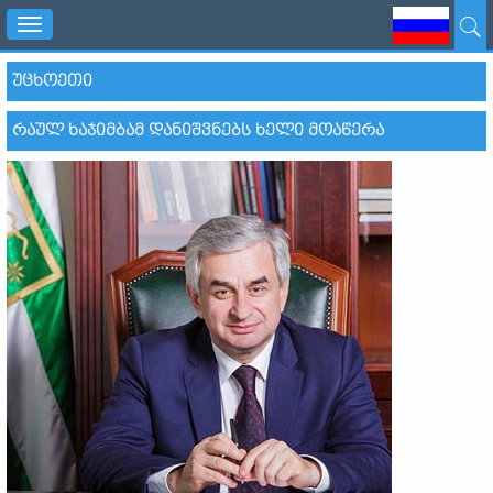
Toggle
navigation
ᲣᲪᲮᲝᲔᲗᲘ
ᲠᲐᲣᲚ ᲮᲐᲯᲘᲛᲑᲐᲛ ᲓᲐᲜᲘᲨᲕᲜᲔᲑᲡ ᲮᲔᲚᲘ ᲛᲝᲐᲬᲔᲠᲐ