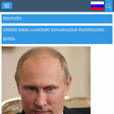
Toggle
navigation
ᲣᲪᲮᲝᲔᲗᲘ
ᲞᲣᲢᲘᲜᲘ ᲒᲐᲖᲘᲡ ᲡᲐᲙᲘᲗᲮᲨᲘ ᲣᲙᲠᲐᲘᲜᲐᲡᲗᲐᲜ ᲓᲐᲗᲛᲝᲑᲔᲑᲖᲔ
ᲛᲘᲓᲘᲡ