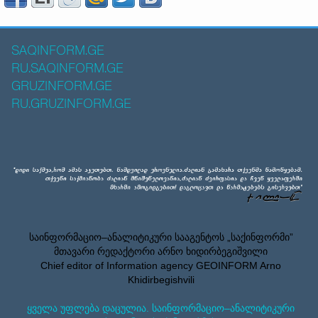
SAQINFORM.GE
RU.SAQINFORM.GE
GRUZINFORM.GE
RU.GRUZINFORM.GE
საინფორმაციო–ანალიტიკური სააგენტოს „საქინფორმი”
მთავარი რედაქტორი არნო ხიდირბეგიშვილი
Chief editor of Information agency GEOINFORM Arno
Khidirbegishvili
ყველა უფლება დაცულია. საინფორმაციო–ანალიტიკური