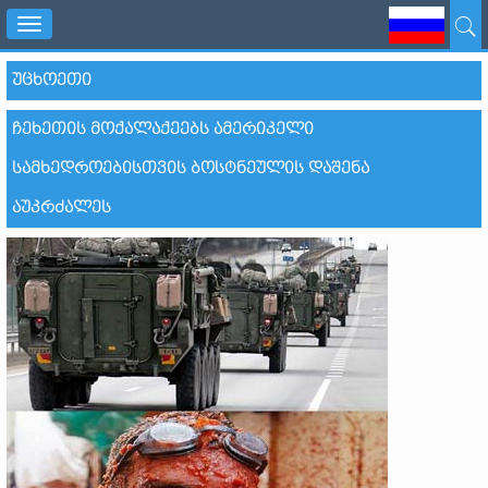
Toggle
navigation
ᲣᲪᲮᲝᲔᲗᲘ
ᲩᲔᲮᲔᲗᲘᲡ ᲛᲝᲥᲐᲚᲐᲥᲔᲔᲑᲡ ᲐᲛᲔᲠᲘᲙᲔᲚᲘ
ᲡᲐᲛᲮᲔᲓᲠᲝᲔᲑᲘᲡᲗᲕᲘᲡ ᲑᲝᲡᲢᲜᲔᲣᲚᲘᲡ ᲓᲐᲨᲔᲜᲐ
ᲐᲣᲙᲠᲫᲐᲚᲔᲡ