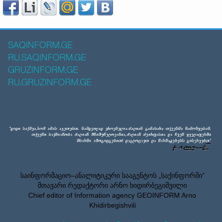
SAQINFORM.GE
RU.SAQINFORM.GE
GRUZINFORM.GE
RU.GRUZINFORM.GE
საინფორმაციო–ანალიტიკური სააგენტოს „საქინფორმი”
მთავარი რედაქტორი არნო ხიდირბეგიშვილი
Chief editor of Information agency GEOINFORM Arno
Khidirbegishvili