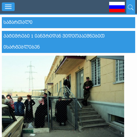
Toggle
navigation
ᲡᲐᲛᲐᲠᲗᲐᲚᲘ
ᲞᲐᲢᲘᲛᲠᲔᲑᲘ 1 ᲘᲐᲜᲕᲠᲘᲓᲐᲜ ᲕᲘᲓᲔᲝᲞᲐᲔᲛᲜᲔᲑᲘᲗ
ᲘᲡᲐᲠᲒᲔᲑᲚᲔᲑᲔᲜ