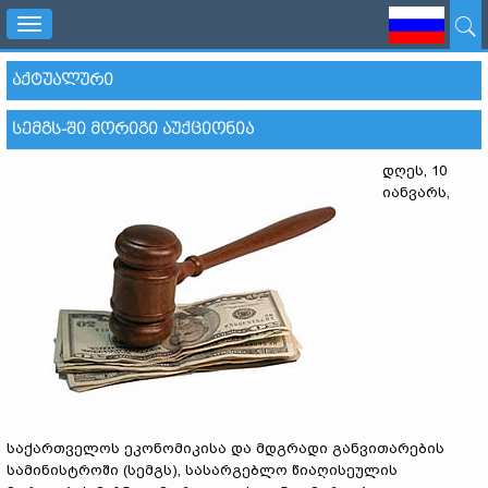
Toggle
navigation
ᲐᲥᲢᲣᲐᲚᲣᲠᲘ
ᲡᲔᲛᲒᲡ-ᲨᲘ ᲛᲝᲠᲘᲒᲘ ᲐᲣᲥᲪᲘᲝᲜᲘᲐ
დღეს, 10
იანვარს,
საქართველოს ეკონომიკისა და მდგრადი განვითარების
სამინისტროში (სემგს), სასარგებლო წიაღისეულის