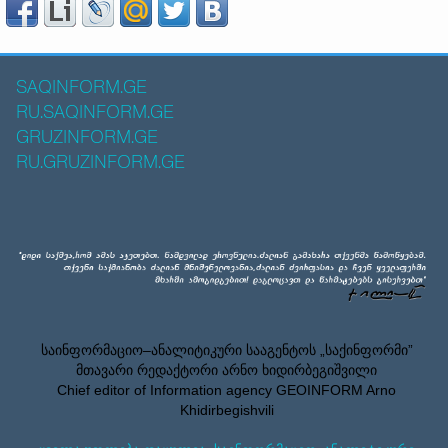
SAQINFORM.GE
RU.SAQINFORM.GE
GRUZINFORM.GE
RU.GRUZINFORM.GE
საინფორმაციო–ანალიტიკური სააგენტოს „საქინფორმი”
მთავარი რედაქტორი არნო ხიდირბეგიშვილი
Chief editor of Information agency GEOINFORM Arno
Khidirbegishvili