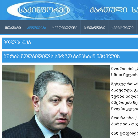
ᲛᲗᲐᲕᲐᲠᲘ
ᲞᲝᲚᲘᲢᲘᲙᲐ
ᲡᲐᲖᲝᲒᲐᲓᲝᲔᲑᲐ
ᲐᲥᲢᲣᲐᲚᲣᲠᲘ
ᲡᲐᲛᲐᲠᲗᲐᲚᲘ
ᲞᲝᲚᲘᲢᲘᲙᲐ
ᲖᲣᲠᲐᲑ ᲜᲝᲦᲐᲘᲓᲔᲚᲡ ᲡᲔᲠᲒᲝ ᲯᲐᲕᲐᲮᲐᲫᲔ ᲨᲔᲪᲕᲚᲘᲡ
მოძრაობა ,
ხმით ნულის
შეხვედრისა
ისაუბრეს. 
ზურაბ ნიღა
ამერიკის შ
ნოღაიდელის
მოძრაობა „
პარტიის თა
მას ყოფილი