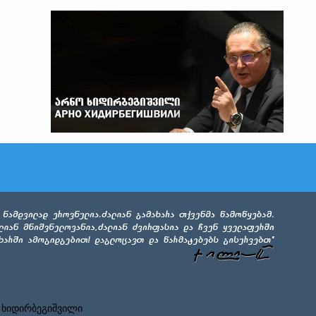
 ხიდირბეგიშვილი