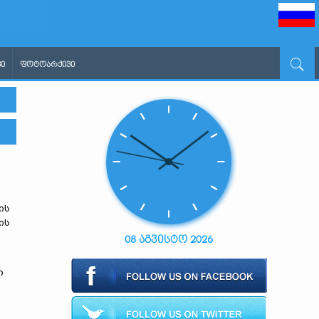
Ი
ᲤᲝᲢᲝᲐᲠᲥᲘᲕᲘ
ც
ის
ის
08 აგვისტო 2026
ი