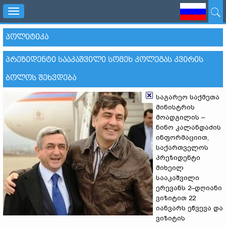
Toggle
navigation
ᲞᲝᲚᲘᲢᲘᲙᲐ
ᲞᲠᲔᲖᲘᲓᲔᲜᲢᲘ ᲡᲐᲐᲙᲐᲨᲕᲘᲚᲘ ᲡᲝᲛᲔᲮ ᲙᲝᲚᲔᲒᲐᲡ ᲙᲕᲘᲠᲘᲡ
ᲑᲝᲚᲝᲡ ᲨᲔᲮᲕᲓᲔᲑᲐ
საგარეო საქმეთა
მინისტრის
მოადგილის –
ნინო კალანდაძის
ინფორმაციით,
საქართველოს
პრეზიდენტი
მიხეილ
სააკაშვილი
ერევანს 2–დღიანი
ვიზიტით 22
იანვარს ეწვევა და
ვიზიტის