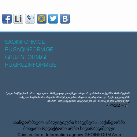
SAQINFORM.GE
RU.SAQINFORM.GE
GRUZINFORM.GE
RU.GRUZINFORM.GE
საინფორმაციო–ანალიტიკური სააგენტოს „საქინფორმი”
მთავარი რედაქტორი არნო ხიდირბეგიშვილი
Chief editor of Information agency GEOINFORM Arno