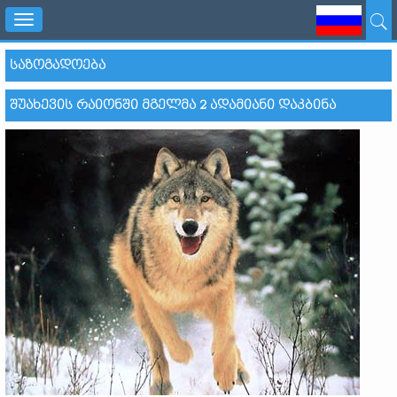
Toggle
navigation
ᲡᲐᲖᲝᲒᲐᲓᲝᲔᲑᲐ
ᲨᲣᲐᲮᲔᲕᲘᲡ ᲠᲐᲘᲝᲜᲨᲘ ᲛᲒᲔᲚᲛᲐ 2 ᲐᲓᲐᲛᲘᲐᲜᲘ ᲓᲐᲙᲑᲘᲜᲐ