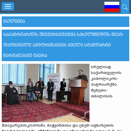
Toggle
navigation
ᲠᲔᲚᲘᲒᲘᲐ
ᲡᲐᲞᲐᲢᲠᲘᲐᲠᲥᲝᲡ ᲣᲜᲘᲕᲔᲠᲡᲘᲢᲔᲢᲛᲐ ᲡᲐᲮᲔᲚᲛᲬᲘᲤᲝᲡ ᲛᲘᲔᲠ
ᲓᲐᲓᲒᲔᲜᲘᲚᲘ ᲐᲕᲢᲝᲠᲘᲖᲐᲪᲘᲘᲡ ᲧᲕᲔᲚᲐ ᲡᲢᲐᲜᲓᲐᲠᲢᲘ
ᲬᲐᲠᲛᲐᲢᲔᲑᲘᲗ ᲒᲐᲘᲠᲐ
სრულიად
საქართველოს
კათოლიკოს-
პატრიარქმა,
მცხეთა-
თბილისის
მთავარეპისკოპოსმა, ბიჭვინთისა და ცხუმ-აფხაზეთის