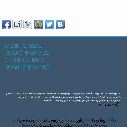
SAQINFORM.GE
RU.SAQINFORM.GE
GRUZINFORM.GE
RU.GRUZINFORM.GE
საინფორმაციო–ანალიტიკური სააგენტოს „საქინფორმი”
მთავარი რედაქტორი არნო ხიდირბეგიშვილი