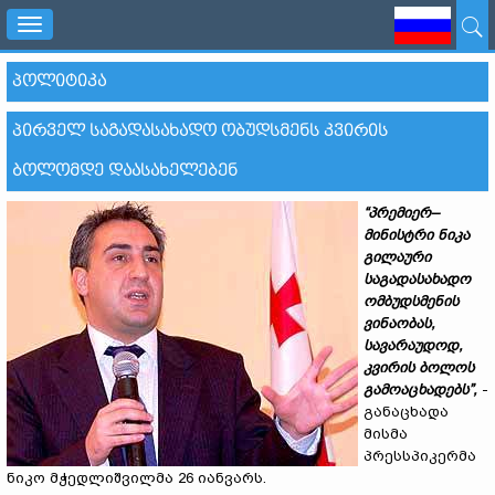
Toggle
navigation
ᲞᲝᲚᲘᲢᲘᲙᲐ
ᲞᲘᲠᲕᲔᲚ ᲡᲐᲒᲐᲓᲐᲡᲐᲮᲐᲓᲝ ᲝᲑᲣᲓᲡᲛᲔᲜᲡ ᲙᲕᲘᲠᲘᲡ
ᲑᲝᲚᲝᲛᲓᲔ ᲓᲐᲐᲡᲐᲮᲔᲚᲔᲑᲔᲜ
“
პრემიერ–
მინისტრი ნიკა
გილაური
საგადასახადო
ომბუდსმენის
ვინაობას,
სავარაუდოდ,
კვირის ბოლოს
გამოაცხადებს
”
,
-
განაცხადა
მისმა
პრესსპიკერმა
ნიკო მჭედლიშვილმა 26 იანვარს.