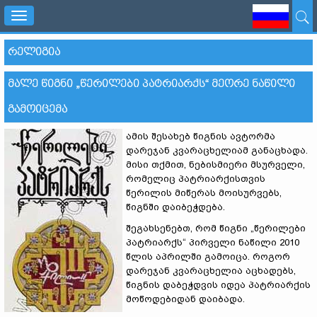
Toggle
navigation
ᲠᲔᲚᲘᲒᲘᲐ
ᲛᲐᲚᲔ ᲬᲘᲒᲜᲘ „ᲬᲔᲠᲘᲚᲔᲑᲘ ᲞᲐᲢᲠᲘᲐᲠᲥᲡ“ ᲛᲔᲝᲠᲔ ᲜᲐᲬᲘᲚᲘ
ᲒᲐᲛᲝᲘᲪᲔᲛᲐ
ამის შესახებ წიგნის ავტორმა
დარეჯან კვარაცხელიამ განაცხადა.
მისი თქმით, ნებისმიერი მსურველი,
რომელიც პატრიარქისთვის
წერილის მიწერას მოისურვებს,
წიგნში დაიბეჭდება.
შეგახსენებთ, რომ წიგნი „წერილები
პატრიარქს“ პირველი ნაწილი 2010
წლის აპრილში გამოიცა. როგორ
დარეჯან კვარაცხელია აცხადებს,
წიგნის დაბეჭდვის იდეა პატრიარქის
მოწოდებიდან დაიბადა.