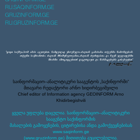
RU.SAQINFORM.GE
GRUZINFORM.GE
RU.GRUZINFORM.GE
საინფორმაციო–ანალიტიკური სააგენტოს „საქინფორმი”
მთავარი რედაქტორი არნო ხიდირბეგიშვილი
Chief editor of Information agency GEOINFORM Arno
Khidirbegishvili
ყველა უფლება დაცულია. საინფორმაციო–ანალიტიკური
სააგენტო საქინფორმის
მასალების გამოყენების, ციტირებისა ანდა გამოქვეყნებისას
www.saqinform.ge
(www.gruzinform.ge) მითითება აუცილებელია.