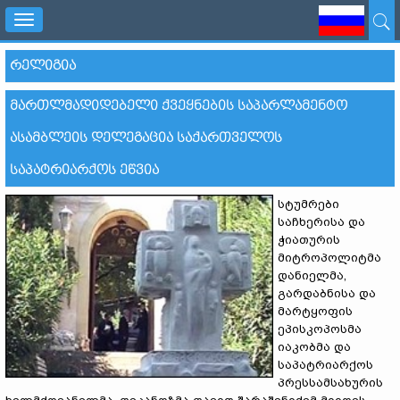
Toggle
navigation
ᲠᲔᲚᲘᲒᲘᲐ
ᲛᲐᲠᲗᲚᲛᲐᲓᲘᲓᲔᲑᲔᲚᲘ ᲥᲕᲔᲧᲜᲔᲑᲘᲡ ᲡᲐᲞᲐᲠᲚᲐᲛᲔᲜᲢᲝ
ᲐᲡᲐᲛᲑᲚᲔᲘᲡ ᲓᲔᲚᲔᲒᲐᲪᲘᲐ ᲡᲐᲥᲐᲠᲗᲕᲔᲚᲝᲡ
ᲡᲐᲞᲐᲢᲠᲘᲐᲠᲥᲝᲡ ᲔᲬᲕᲘᲐ
სტუმრები
საჩხერისა და
ჭიათურის
მიტროპოლიტმა
დანიელმა,
გარდაბნისა და
მარტყოფის
ეპისკოპოსმა
იაკობმა და
საპატრიარქოს
პრესსამსახურის