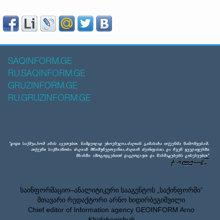
SAQINFORM.GE
RU.SAQINFORM.GE
GRUZINFORM.GE
RU.GRUZINFORM.GE
საინფორმაციო–ანალიტიკური სააგენტოს „საქინფორმი”
მთავარი რედაქტორი არნო ხიდირბეგიშვილი
Chief editor of Information agency GEOINFORM Arno
Khidirbegishvili